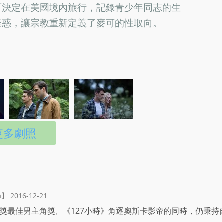
可決定在美國境內旅行，記錄青少年同志的生
疑惑，讓宗教重新定義了麥可的性取向。
更多劇照
】 2016-12-21
獎最佳男主角獎、《127小時》角逐奧斯卡影帝的同時，仍秉持