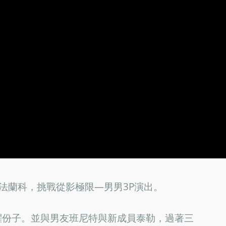
斯法蘭科，挑戰從影極限—男男3P演出。
躍份子。並與男友班尼特與新成員泰勒，過著三