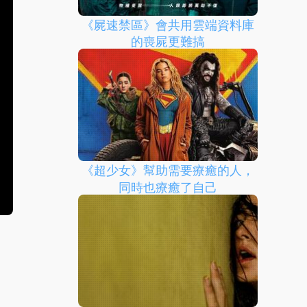
《屍速禁區》會共用雲端資料庫
的喪屍更難搞
《超少女》幫助需要療癒的人，
同時也療癒了自己