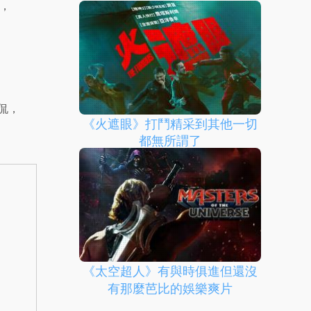
，
侃，
《火遮眼》打鬥精采到其他一切
都無所謂了
《太空超人》有與時俱進但還沒
有那麼芭比的娛樂爽片