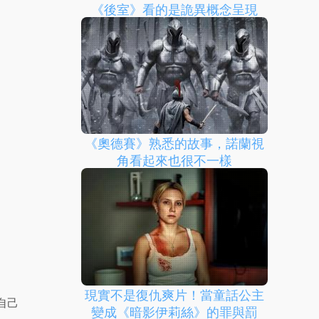
《後室》看的是詭異概念呈現
《奧德賽》熟悉的故事，諾蘭視
角看起來也很不一樣
現實不是復仇爽片！當童話公主
自己
變成《暗影伊莉絲》的罪與罰