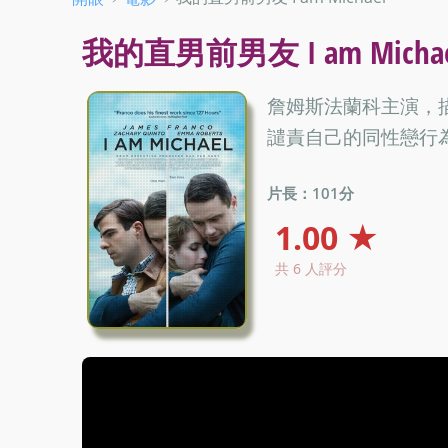
我的直男前男友 I am Micha
詹姆斯法蘭科主演，描述
譴責自己的同性戀行
片長：101分
1.00 ★
共 6 人評分