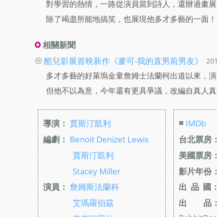
對學習的熱情，一路從演員當到詩人，還辦過畫展
除了竭盡所能地搞笑，也展現他多才多藝的一面！
相關新聞
◎
酷兒影展首映新作《麥可-我的直男前男友》
20
多才多藝的好萊塢金童詹姆士法蘭柯出道以來，演
但他不以為意，今年還有更具爭議，改編自真人真
■
導演：
賈斯汀凱利
IMDb
編劇：
Benoit Denizet Lewis
台北票房
賈斯汀凱利
美國票房
Stacey Miller
影片年份
演員：
詹姆斯法蘭科
出 品 國
艾瑪羅伯茲
出 品