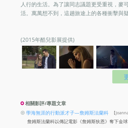
人行的生活。為了讓同志議題更受重視，麥
活。萬萬想不到，這趟旅途上的各種衝擊與
(2015年酷兒影展提供)
相關影評/專題文章
◎
學海無涯的行動派才子—詹姆斯法蘭科
【Joanna
詹姆斯法蘭科以傳記電影《詹姆斯狄恩》奪下金球