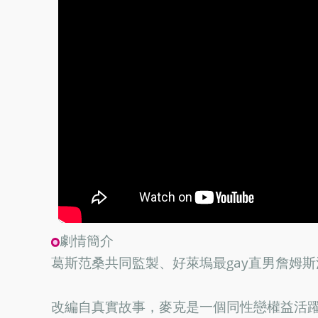
劇情簡介
葛斯范桑共同監製、好萊塢最gay直男詹姆
改編自真實故事，麥克是一個同性戀權益活