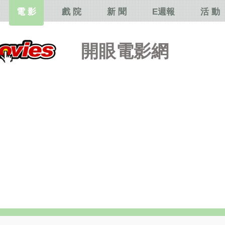
電 影
戲 院
新 聞
E週報
活 動
開眼電影網