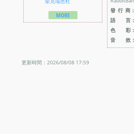
RabbitBan
柴克瑞恩杜
發 行 商
MORE
語 言
色 彩
音 效
更新時間：2026/08/08 17:59