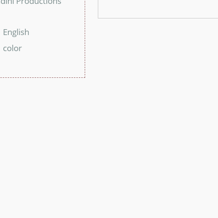
dini Productions
：
English
：
color
：
：