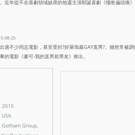
。近年從不在喜劇領域缺席的他還主演耶誕喜劇《惱爸偏頭痛》
15-08-25
出過不少同志電影，甚至受封?好萊塢最GAY直男?。雖然常被調
事的電影《麥可-我的直男前男友》推出。
：
：
2015
：
USA
：
Gotham Group,
：