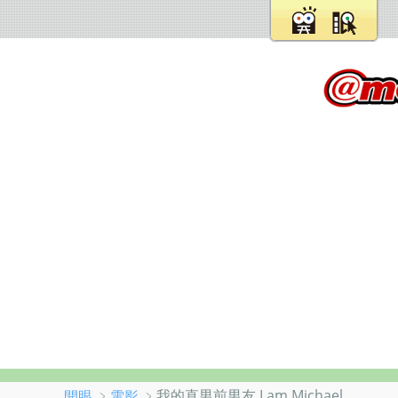
﹥
﹥我的直男前男友 I am Michael
開眼
電影