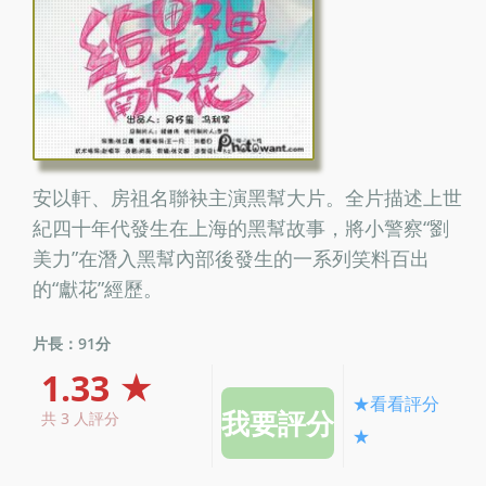
安以軒、房祖名聯袂主演黑幫大片。全片描述上世
紀四十年代發生在上海的黑幫故事，將小警察“劉
美力”在潛入黑幫內部後發生的一系列笑料百出
的“獻花”經歷。
片長：91分
1.33 ★
★看看評分
共 3 人評分
★