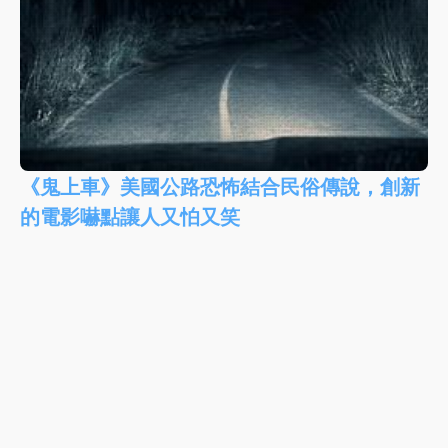
《鬼上車》美國公路恐怖結合民俗傳說，創新
的電影嚇點讓人又怕又笑