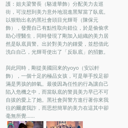
護：姐夫梁警長（駱達華飾）分配美力去巡
街，可沒想到美力意外地混進黑幫當了臥底。
以狠勁出名的黑社會頭目光輝哥（陳保元
飾），發覺自己有點性取向錯位，於是偷偷求
助心理醫生，同時發現了剛加入組織的美力居
然是臥底員警。出於對美力的鍾愛，並想借此
洗白自己，光輝哥使出了「反臥底」的招數。
與此同時，剛從美國回來的yoyo（安以軒
飾），一個十足的極品女孩，可是舉手投足卻
滿是男孩的帥氣。最後因為任性的行為讓自己
陷入危機之中，而當臥底的警員美力早已不可
自拔的愛上了她。黑社會與警方進行著你來我
往的爾虞我詐，而思想簡單的美力在這其中卻
毫無所覺......