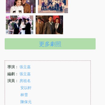
更多劇照
導演：
張立嘉
編劇：
張立嘉
演員：
房祖名
安以軒
林雪
陳保元