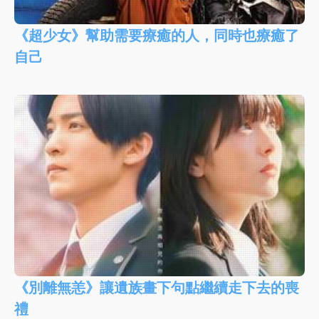
《超少女》幫助需要療癒的人，同時也療癒了
自己
《別離無恙》讓遺族畫下句點繼續走下去的喪
禮