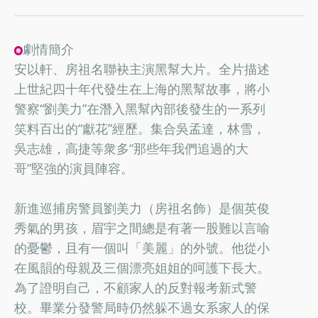
劇情簡介
安以軒、房祖名聯袂主演黑幫大片。全片描述
上世紀四十年代發生在上海的黑幫故事，將小
警察“劉美力”在潛入黑幫內部後發生的一系列
笑料百出的“獻花”經歷。集合吳孟達，林雪，
吳志雄，高捷等衆多“那些年我們追過的大
哥”堅強的演員陣容。
新進巡捕房警員劉美力（房祖名飾）是個英俊
秀氣的男孩，眉宇之間總是有著一股難以言喻
的憂鬱，且有一個叫「美麗」的外號。他從小
在風韻的母親及三個漂亮姐姐的呵護下長大。
為了證明自己，不顧家人的反對報考新式警
校。畢業分發警局時仍然躲不過女系家人的保