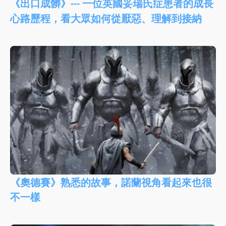
《出口成髒》--- 一位英國妥瑞氏症患者的成長
心路歷程，看大眾如何從厭惡、理解到接納
《奧德賽》熟悉的故事，諾蘭視角看起來也很
不一樣