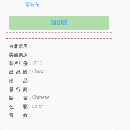
鞏新亮
MORE
台北票房：
美國票房：
2012
影片年份：
China
出 品 國：
出 品：
發 行 商：
Chinese
語 言：
color
色 彩：
音 效：