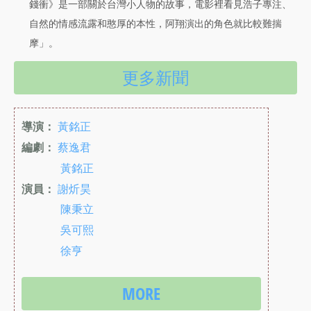
錢衝》是一部關於台灣小人物的故事，電影裡看見浩子專注、
自然的情感流露和憨厚的本性，阿翔演出的角色就比較難揣
摩」。
更多新聞
導演：
黃銘正
編劇：
蔡逸君
黃銘正
演員：
謝炘昊
陳秉立
吳可熙
徐亨
MORE