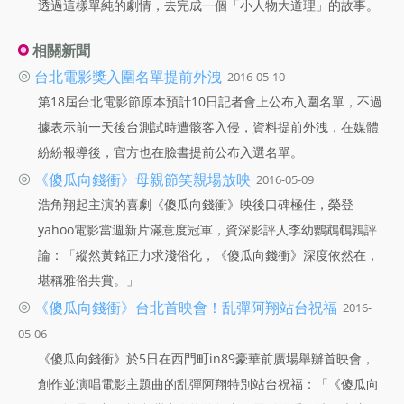
透過這樣單純的劇情，去完成一個「小人物大道理」的故事。
相關新聞
◎
台北電影獎入圍名單提前外洩
2016-05-10
第18屆台北電影節原本預計10日記者會上公布入圍名單，不過
據表示前一天後台測試時遭骸客入侵，資料提前外洩，在媒體
紛紛報導後，官方也在臉書提前公布入選名單。
◎
《傻瓜向錢衝》母親節笑親場放映
2016-05-09
浩角翔起主演的喜劇《傻瓜向錢衝》映後口碑極佳，榮登
yahoo電影當週新片滿意度冠軍，資深影評人李幼鸚鵡鵪鶉評
論：「縱然黃銘正力求淺俗化，《傻瓜向錢衝》深度依然在，
堪稱雅俗共賞。」
◎
《傻瓜向錢衝》台北首映會！乱彈阿翔站台祝福
2016-
05-06
《傻瓜向錢衝》於5日在西門町in89豪華前廣場舉辦首映會，
創作並演唱電影主題曲的乱彈阿翔特別站台祝福：「《傻瓜向