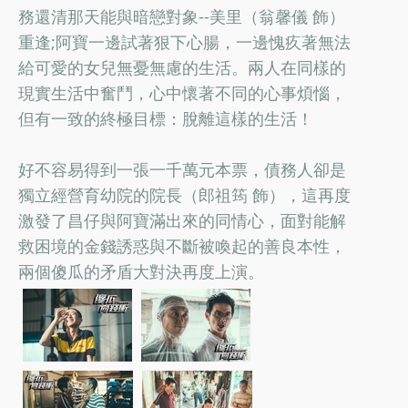
務還清那天能與暗戀對象--美里（翁馨儀 飾）
重逢;阿寶一邊試著狠下心腸，一邊愧疚著無法
給可愛的女兒無憂無慮的生活。兩人在同樣的
現實生活中奮鬥，心中懷著不同的心事煩惱，
但有一致的終極目標：脫離這樣的生活！
好不容易得到一張一千萬元本票，債務人卻是
獨立經營育幼院的院長（郎祖筠 飾），這再度
激發了昌仔與阿寶滿出來的同情心，面對能解
救困境的金錢誘惑與不斷被喚起的善良本性，
兩個傻瓜的矛盾大對決再度上演。