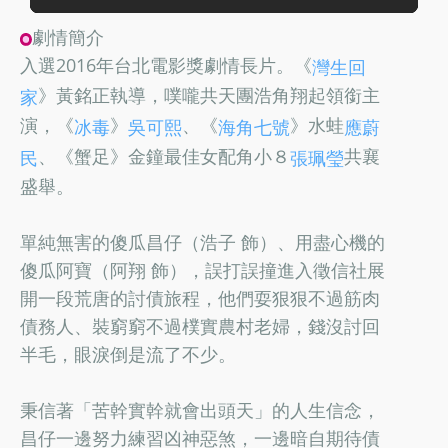
劇情簡介
入選2016年台北電影獎劇情長片。《
灣生回
》黃銘正執導，噗嚨共天團浩角翔起領銜主
家
演，《
》
、《
》水蛙
冰毒
吳可熙
海角七號
應蔚
、《蟹足》金鐘最佳女配角小８
共襄
民
張珮瑩
盛舉。
單純無害的傻瓜昌仔（浩子 飾）、用盡心機的
傻瓜阿寶（阿翔 飾），誤打誤撞進入徵信社展
開一段荒唐的討債旅程，他們耍狠狠不過筋肉
債務人、裝窮窮不過樸實農村老婦，錢沒討回
半毛，眼淚倒是流了不少。
秉信著「苦幹實幹就會出頭天」的人生信念，
昌仔一邊努力練習凶神惡煞，一邊暗自期待債