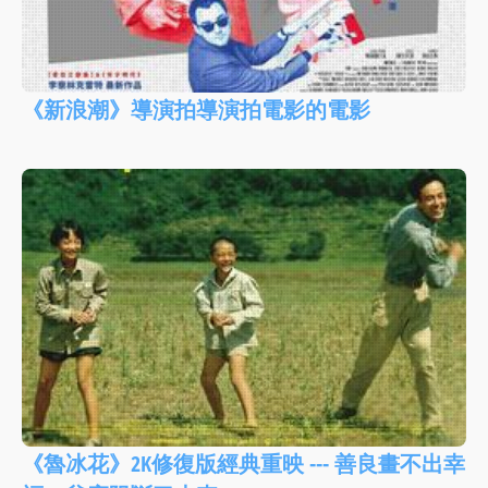
《新浪潮》導演拍導演拍電影的電影
《魯冰花》2K修復版經典重映 --- 善良畫不出幸