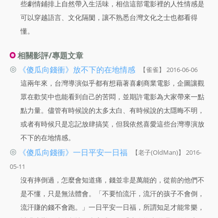
些劇情鋪排上自然帶入生活味，相信這部電影裡的人性情感是
可以穿越語言、文化隔閡，讓不熟悉台灣文化之士也都看得
懂。
相關影評/專題文章
◎
《傻瓜向錢衝》放不下的在地情感
【雀雀】 2016-06-06
這兩年來，台灣導演似乎都有想藉著喜劇商業電影，企圖讓觀
眾在歡笑中也能看到自己的苦悶，並期許電影為大家帶來一點
點力量。儘管有時候說的太多太白、有時候說的太隱晦不明，
或者有時候只是忘記放肆搞笑，但我依然喜愛這些台灣導演放
不下的在地情感。
◎
《傻瓜向錢衝》一日平安一日福
【老子(OldMan)】 2016-
05-11
沒有摔倒過，怎麼會知道痛，錢並非是萬能的，從前的他們不
是不懂，只是無法體會。「不要怕流汗，流汗的孩子不會倒，
流汗賺的錢不會跑。」一日平安一日福，所謂知足才能常樂，