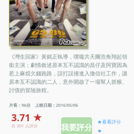
《灣生回家》黃銘正執導，噗嚨共天團浩角翔起領
銜主演；劇情敘述原本互不認識的昌仔及阿寶因為
惹上麻煩欠錢跑路，誤打誤撞進入徵信社工作，讓
原本互不認識的二人，意外開啟了一場幫人抓猴、
討債的冒險旅程。
片長：96分
上映日期：2016/05/06
3.71 ★
★看看評分
共 301 人評分
★