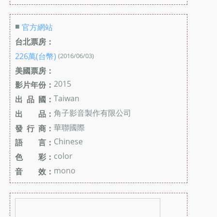
■
官方網站
台北票房：
226萬(台幣)
(2016/06/03)
美國票房：
2015
影片年份：
Taiwan
出 品 國：
角子影音製作有限公司
出 品：
華聯國際
發 行 商：
Chinese
語 言：
color
色 彩：
mono
音 效：