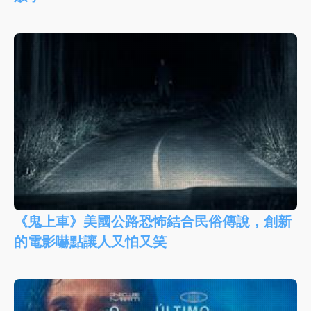
《鬼上車》美國公路恐怖結合民俗傳說，創新
的電影嚇點讓人又怕又笑