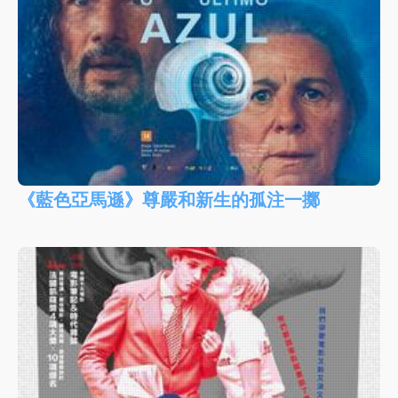
《藍色亞馬遜》尊嚴和新生的孤注一擲