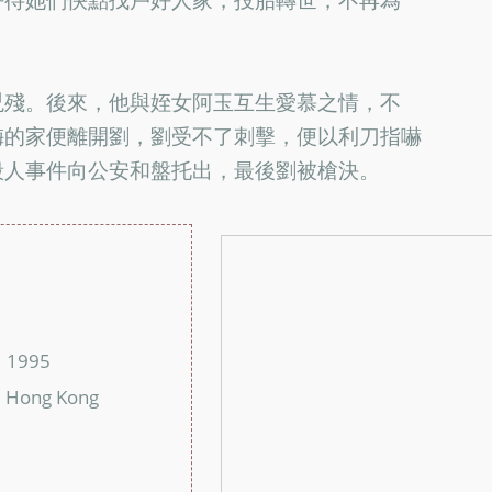
兇殘。後來，他與姪女阿玉互生愛慕之情，不
梅的家便離開劉，劉受不了刺擊，便以利刀指嚇
殺人事件向公安和盤托出，最後劉被槍決。
：
：
1995
：
Hong Kong
：
：
：