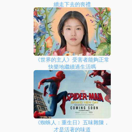
續走下去的喪禮
《世界的主人》受害者能夠正常
快樂地繼續過生活嗎
《蜘蛛人：重生日》五味雜陳，
才是活著的味道