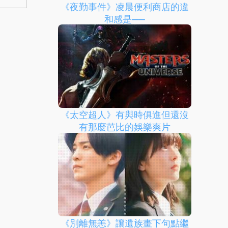
《夜勤事件》凌晨便利商店的違
和感是──
《太空超人》有與時俱進但還沒
有那麼芭比的娛樂爽片
《別離無恙》讓遺族畫下句點繼