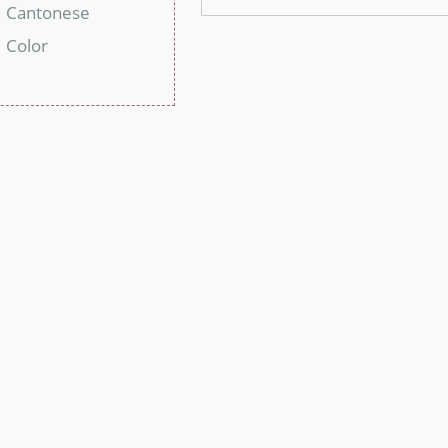
Cantonese
：
Color
：
：