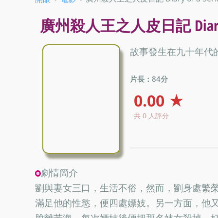
廣州殺人王之人皮日記 Diary of a 
故事發生在九十年代
片長：84分
0.00 ★
共 0 人評分
劇情簡介
劉與妻女三口，生活不俗，然而，劉身處繁
滿足他的性慾，便四處嫖妓。另一方面，他又
脫離苦海，每次嫖妓後便把那名妓女殺掉，