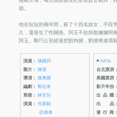
娼。
他在短短的兩年間，殺了十四名妓女，手段
久，還發生了性關係。阿玉不欲拆散嬸嬸阿
阿玉。剛巧公安經過把劉拘捕，劉便將連環
■
演員：
陳國邦
IMDb
製片：
陳傑
台北票房
導演：
陳奧圖
美國票房
編劇：
鄭忠泰
影片年份
剪接：
林安兒
出 品 國
演員：
何家駒
出 品
邵傳勇
發 行 商