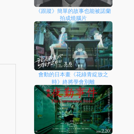
《跟蹤》簡單的故事也能被諾蘭
拍成燒腦片
會動的日本畫《花綠青綻放之
時》終將學會別離