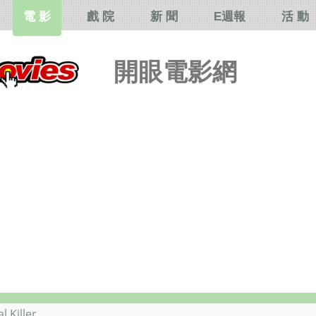
電 影
戲 院
新 聞
E週報
活 動
開眼電影網
Killer