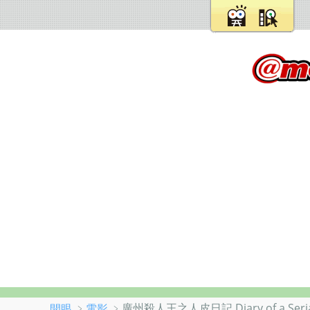
﹥
﹥廣州殺人王之人皮日記 Diary of a Serial 
開眼
電影