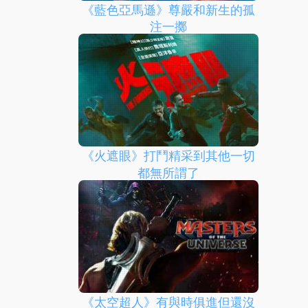
《藍色亞馬遜》尊嚴和新生的孤
注一擲
《火遮眼》打鬥精采到其他一切
都無所謂了
《太空超人》有與時俱進但還沒