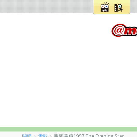
﹥
﹥親密關係1997 The Evening Star
開眼
電影