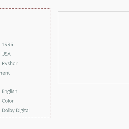
：
：
1996
：
USA
：
Rysher
：
ment
：
English
：
Color
：
Dolby Digital
：