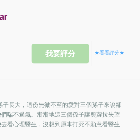
ar
★看看評分★
孫子長大，這份無微不至的愛對三個孫子來說卻
他們喘不過氣。漸漸地這三個孫子讓奧蘿拉失望
她去看心理醫生，沒想到原本打死不願意看醫生