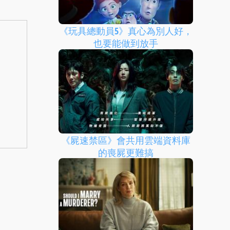
《玩具總動員5》真心為別人好，
也要能做到放手
《屍速禁區》會共用雲端資料庫
的喪屍更難搞