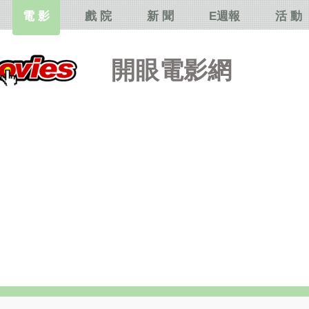
電 影
戲 院
新 聞
E週報
活 動
開眼電影網