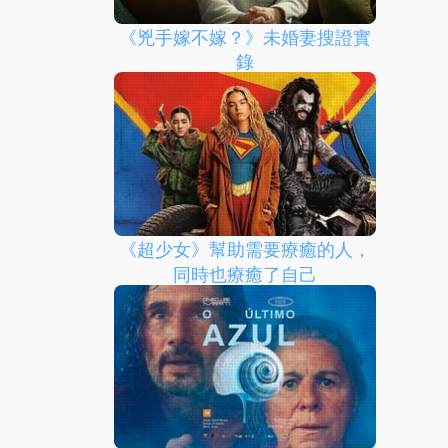
《兇手嫁不嫁？》未婚妻搜證實
錄
《超少女》幫助需要療癒的人，
同時也療癒了自己