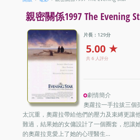
親密關係1997 The Evening St
片長：129分
5.00 ★
共 6 人評分
劇情簡介
奧蘿拉一手拉拔三個
太沉重，奧蘿拉帶給他們的壓力及束縛更讓
難過，結果她的女傭設計了一個圈套，想讓
的奧蘿拉竟愛上了她的心理醫生…