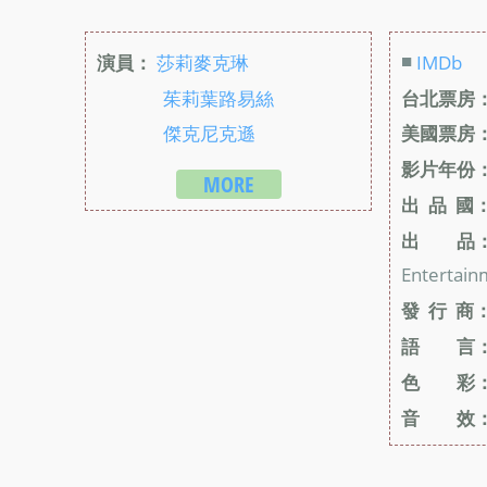
■
演員：
莎莉麥克琳
IMDb
茱莉葉路易絲
台北票房
傑克尼克遜
美國票房
影片年份
MORE
出 品 國
出 品
Entertain
發 行 商
語 言
色 彩
音 效