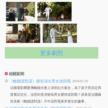
更多劇照
相關新聞
◎
《離婚諜對諜》爆笑演出男女攻防戰
2018-01-25
法國電影圈驚傳離婚夫妻上演世紀大復合，為了孩子而決定再
度嘗試交往，沒想到竟演變為男女愛情攻防戰？原來是法國爆
笑喜劇《離婚諜對諜》片中這對冤家所發生的趣事。
◎