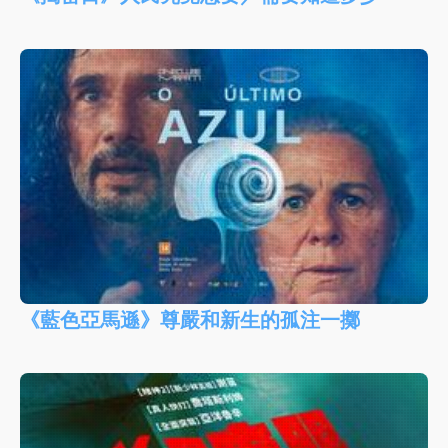
《藍色亞馬遜》尊嚴和新生的孤注一擲