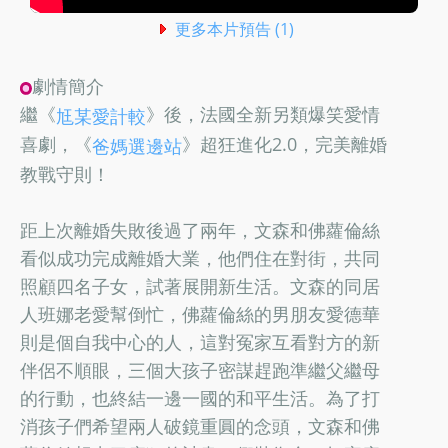
更多本片預告 (1)
劇情簡介
繼《
》後，法國全新另類爆笑愛情
尪某愛計較
喜劇，《
》超狂進化2.0，完美離婚
爸媽選邊站
教戰守則！
距上次離婚失敗後過了兩年，文森和佛蘿倫絲
看似成功完成離婚大業，他們住在對街，共同
照顧四名子女，試著展開新生活。文森的同居
人班娜老愛幫倒忙，佛蘿倫絲的男朋友愛德華
則是個自我中心的人，這對冤家互看對方的新
伴侶不順眼，三個大孩子密謀趕跑準繼父繼母
的行動，也終結一邊一國的和平生活。為了打
消孩子們希望兩人破鏡重圓的念頭，文森和佛