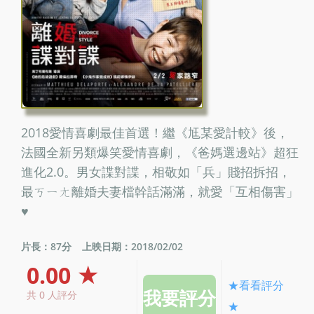
2018愛情喜劇最佳首選！繼《尪某愛計較》後，
法國全新另類爆笑愛情喜劇，《爸媽選邊站》超狂
進化2.0。男女諜對諜，相敬如「兵」賤招拆招，
最ㄎㄧㄤ離婚夫妻檔幹話滿滿，就愛「互相傷害」
♥
片長：87分
上映日期：2018/02/02
0.00 ★
★看看評分
共 0 人評分
★