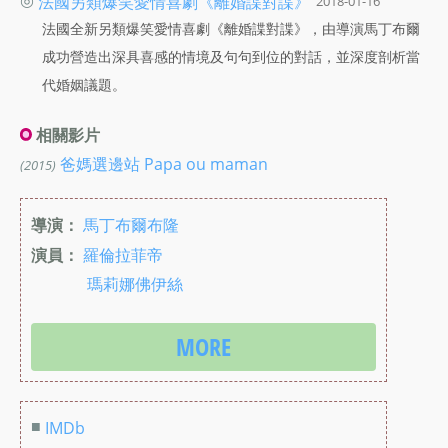
法國另類爆笑愛情喜劇《離婚諜對諜》
2018-01-16
法國全新另類爆笑愛情喜劇《離婚諜對諜》，由導演馬丁布爾
成功營造出深具喜感的情境及句句到位的對話，並深度剖析當
代婚姻議題。
相關影片
爸媽選邊站 Papa ou maman
(2015)
導演：
馬丁布爾布隆
演員：
羅倫拉菲帝
瑪莉娜佛伊絲
MORE
■
IMDb