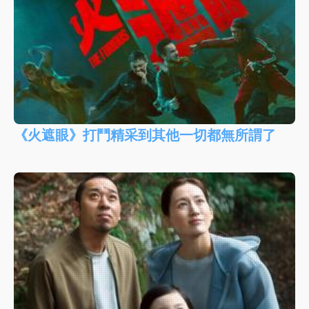
《火遮眼》打鬥精采到其他一切都無所謂了