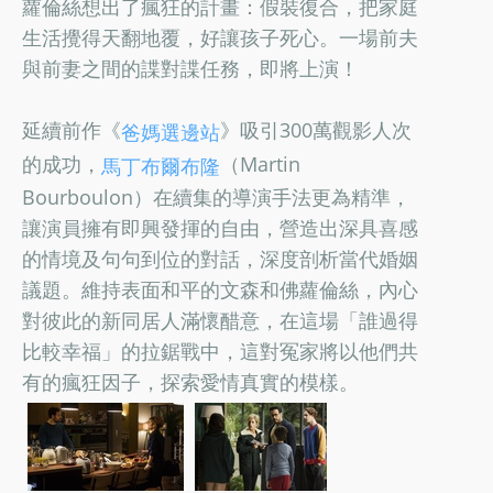
蘿倫絲想出了瘋狂的計畫：假裝復合，把家庭
生活攪得天翻地覆，好讓孩子死心。一場前夫
與前妻之間的諜對諜任務，即將上演！
延續前作《
》吸引300萬觀影人次
爸媽選邊站
的成功，
（Martin
馬丁布爾布隆
Bourboulon）在續集的導演手法更為精準，
讓演員擁有即興發揮的自由，營造出深具喜感
的情境及句句到位的對話，深度剖析當代婚姻
議題。維持表面和平的文森和佛蘿倫絲，內心
對彼此的新同居人滿懷醋意，在這場「誰過得
比較幸福」的拉鋸戰中，這對冤家將以他們共
有的瘋狂因子，探索愛情真實的模樣。