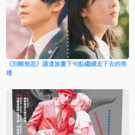
《別離無恙》讓遺族畫下句點繼續走下去的喪
禮