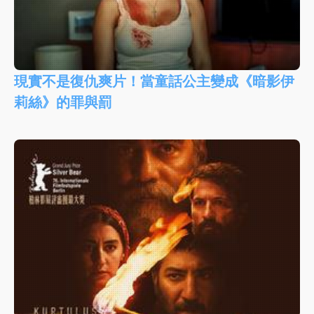
現實不是復仇爽片！當童話公主變成《暗影伊
莉絲》的罪與罰