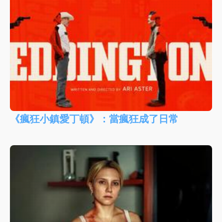
《瘋狂小鎮愛丁頓》：當瘋狂成了日常