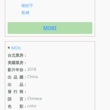
楊皓宇
蔡綱
MORE
■
IMDb
台北票房：
美國票房：
2018
影片年份：
China
出 品 國：
出 品：
發 行 商：
Chinese
語 言：
color
色 彩：