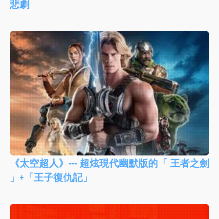
悲劇
《太空超人》--- 超炫現代幽默版的「 王者之劍
」+「王子復仇記」