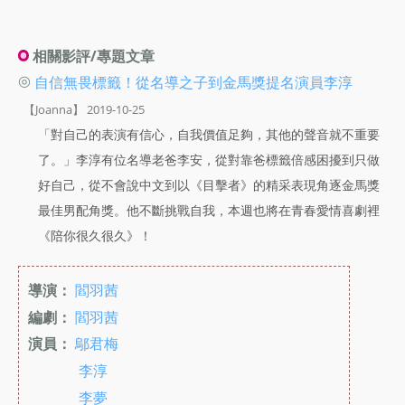
相關影評/專題文章
◎
自信無畏標籤！從名導之子到金馬獎提名演員李淳
【Joanna】 2019-10-25
「對自己的表演有信心，自我價值足夠，其他的聲音就不重要
了。」李淳有位名導老爸李安，從對靠爸標籤倍感困擾到只做
好自己，從不會說中文到以《目擊者》的精采表現角逐金馬獎
最佳男配角獎。他不斷挑戰自我，本週也將在青春愛情喜劇裡
《陪你很久很久》！
導演：
閻羽茜
編劇：
閻羽茜
演員：
鄔君梅
李淳
李夢