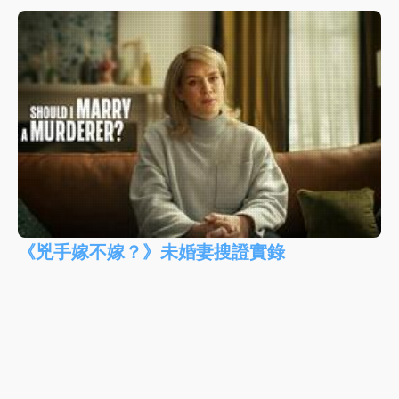
《兇手嫁不嫁？》未婚妻搜證實錄