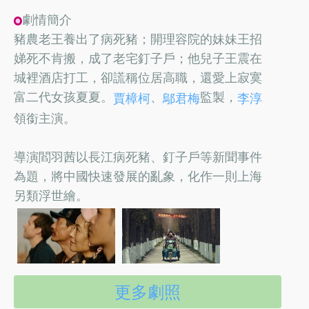
劇情簡介
豬農老王養出了病死豬；開理容院的妹妹王招
娣死不肯搬，成了老宅釘子戶；他兒子王震在
城裡酒店打工，卻謊稱位居高職，還愛上寂寞
富二代女孩夏夏。
、
監製，
賈樟柯
鄔君梅
李淳
領銜主演。
導演閻羽茜以長江病死豬、釘子戶等新聞事件
為題，將中國快速發展的亂象，化作一則上海
另類浮世繪。
更多劇照