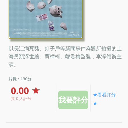
以長江病死豬、釘子戶等新聞事件為題所拍攝的上
海另類浮世繪。賈樟柯、鄔君梅監製，李淳領銜主
演。
片長：130分
0.00 ★
★看看評分
共 0 人評分
★