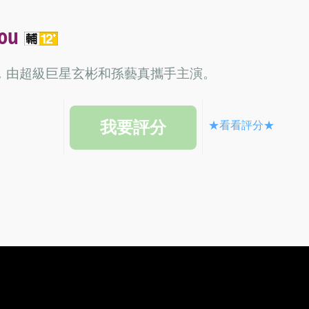
You
，由超級巨星玄彬和孫藝真攜手主演。
★看看評分★