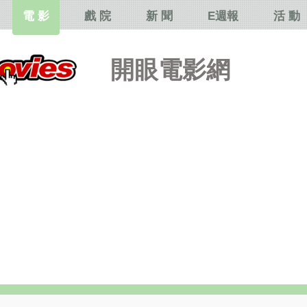
電 影
戲 院
新 聞
E週報
活 動
開眼電影網