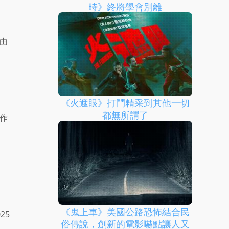
時》終將學會別離
由
《火遮眼》打鬥精采到其他一切
都無所謂了
作
《鬼上車》美國公路恐怖結合民
25
俗傳說，創新的電影嚇點讓人又