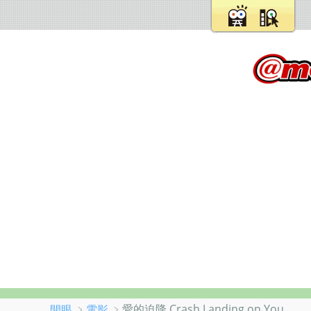
﹥
﹥愛的迫降 Crash Landing on You
開眼
電影