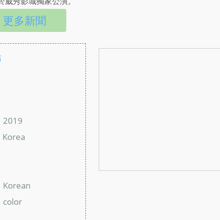
間於威秀影城獨家公演。
更多新聞
站
：
：
2019
：
Korea
：
：
：
Korean
：
color
：
：