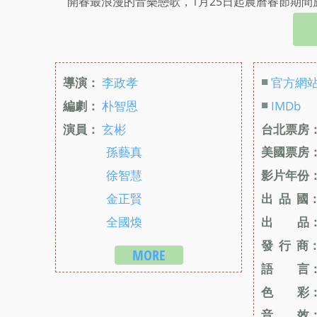
開春最浪漫的音樂戀歌，1月25日起農曆春節期
■
導演：
李政孝
官方網
■
編劇：
朴智恩
IMDb
演員：
玄彬
台北票房
孫藝真
美國票房
徐智慧
影片年份
金正賢
出 品 國
全國煥
出 品
發 行 商
MORE
語 言
色 彩
音 效