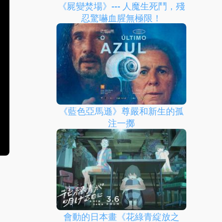
《屍變焚場》--- 人魔生死鬥，殘
忍驚嚇血腥無極限！
《藍色亞馬遜》尊嚴和新生的孤
注一擲
會動的日本畫《花綠青綻放之