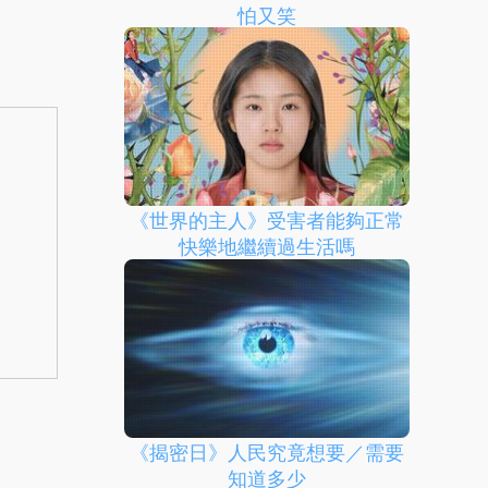
怕又笑
《世界的主人》受害者能夠正常
快樂地繼續過生活嗎
《揭密日》人民究竟想要／需要
知道多少