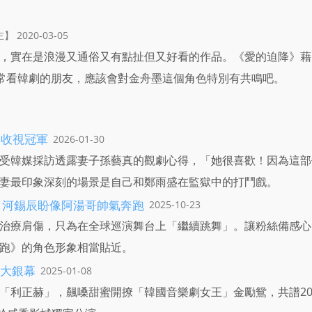
 2020-03-05
，實在是浪漫又通俗又有點扯但又好看的作品。《愛的迫降》藉
，常看韓劇的朋友，應該會對金舟墨這個角色特別有共鳴吧。
播收視冠軍
2026-01-30
受韓媒採訪透露妻子孫藝真的觀劇心得，「她很喜歡！因為這部
妻最印象深刻的場景是自己和鄭雨盛在監獄中的打鬥戲。
練 河錫辰盼像阿湯哥帥氣奔跑
2025-10-23
治療肩傷，只為在全球巡演舞台上「繼續跳舞」。讓粉絲備感心
跑》的角色形象相當貼近。
大銀幕
2025-01-08
「利正赫」，飆嗓甜蜜開撩「韓國音樂劇女王」金勵鴛，共譜20