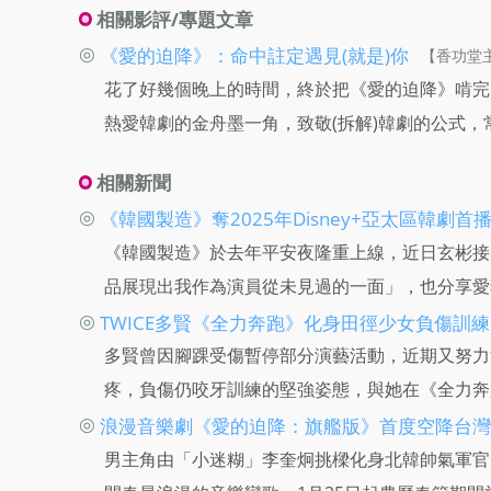
相關影評/專題文章
◎
《愛的迫降》：命中註定遇見(就是)你
【香功堂主】
花了好幾個晚上的時間，終於把《愛的迫降》啃完
熱愛韓劇的金舟墨一角，致敬(拆解)韓劇的公式
相關新聞
◎
《韓國製造》奪2025年Disney+亞太區韓劇首
《韓國製造》於去年平安夜隆重上線，近日玄彬接
品展現出我作為演員從未見過的一面」，也分享愛
◎
TWICE多賢《全力奔跑》化身田徑少女負傷訓
多賢曾因腳踝受傷暫停部分演藝活動，近期又努力
疼，負傷仍咬牙訓練的堅強姿態，與她在《全力奔
◎
浪漫音樂劇《愛的迫降：旗艦版》首度空降台灣
男主角由「小迷糊」李奎炯挑樑化身北韓帥氣軍官