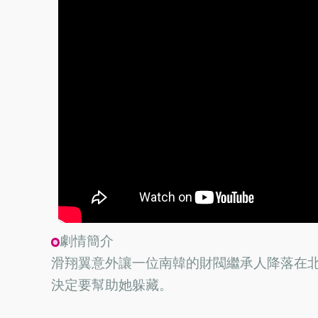
劇情簡介
滑翔翼意外讓一位南韓的財閥繼承人降落在
決定要幫助她躲藏。