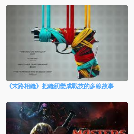
《末路相縫》把縫紉變成戰技的多線故事