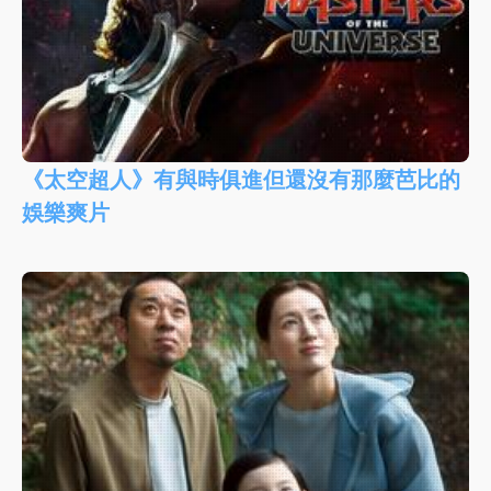
《太空超人》有與時俱進但還沒有那麼芭比的
娛樂爽片