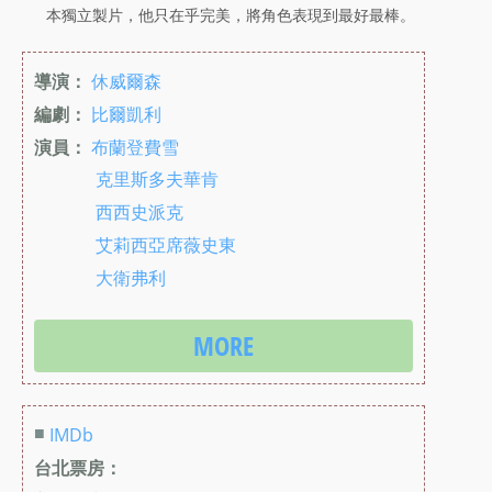
本獨立製片，他只在乎完美，將角色表現到最好最棒。
導演：
休威爾森
編劇：
比爾凱利
演員：
布蘭登費雪
克里斯多夫華肯
西西史派克
艾莉西亞席薇史東
大衛弗利
MORE
■
IMDb
台北票房：