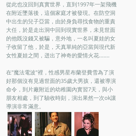
從此也沒回到真實世界，直到1997年一架飛機
在附近墜落後，這個家庭才被發現。在防空洞
中出生的兒子亞當，由於身負尋找食物的重責
大任，於是走出洞中回到現實世界，未見世面
的他既沒錢又被騙，意外地，一名叫夏娃的女
子收留了他，於是，天真單純的亞當與現代新
女性夏娃之間，迸出了神奇的愛情火花.......
在"魔法電波"裡，性感男星布蘭登費雪為了演
好那個沒有見過世面的35歲大男孩，還被導演
命令，到片廠附近的幼稚園內實習7天，與小
朋友相處，到了驗收時刻，演出果然一次ok讓
導演非常滿意。