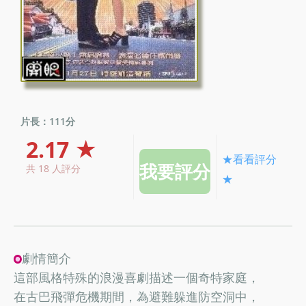
片長：111分
2.17 ★
★看看評分
共 18 人評分
★
劇情簡介
這部風格特殊的浪漫喜劇描述一個奇特家庭，
在古巴飛彈危機期間，為避難躲進防空洞中，