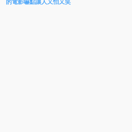
的電影嚇點讓人又怕又笑