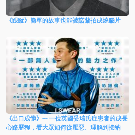
《跟蹤》簡單的故事也能被諾蘭拍成燒腦片
《出口成髒》--- 一位英國妥瑞氏症患者的成長
心路歷程，看大眾如何從厭惡、理解到接納