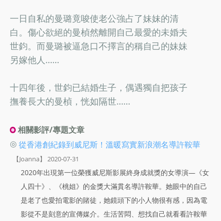
一日自私的曼璐竟唆使老公強占了妹妹的清
白。傷心欲絕的曼楨然離開自己最愛的未婚夫
世鈞。而曼璐被逼急口不擇言的稱自己的妹妹
另嫁他人……
十四年後，世鈞已結婚生子，偶遇獨自把孩子
撫養長大的曼楨，恍如隔世……
相關影評/專題文章
◎
從香港創紀錄到威尼斯！溫暖寫實新浪潮名導許鞍華
【Joanna】 2020-07-31
2020年出現第一位榮獲威尼斯影展終身成就獎的女導演—《女
人四十》、《桃姐》的金獎大滿貫名導許鞍華。她眼中的自己
是老了也愛拍電影的賭徒，她鏡頭下的小人物很有感，因為電
影從不是刻意的宣傳媒介。生活苦悶、想找自己就看看許鞍華