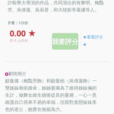
許鞍華大導演的作品，共同演出的有黎明、梅豔
芳、吳倩蓮、吳辰君，和大陸影帝葛優等人。
片長：125分
0.00 ★
★看看評分
共 0 人評分
★
劇情簡介
顧曼璐（梅豔芳飾）和顧曼楨（吳倩蓮飾）一
雙姊妹相依維命，姊姊曼璐為了維持姊妹倆的
生計，做舞女維生婚後從良的曼璐，一心一意
維護自己得來不易的幸福，但面對貪戀妹妹美
色的老公，她實在無能為力。