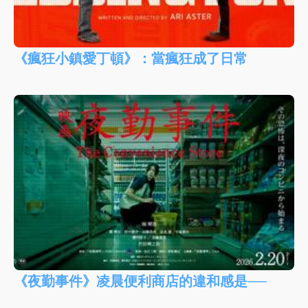
《瘋狂小鎮愛丁頓》：當瘋狂成了日常
《夜勤事件》凌晨便利商店的違和感是──