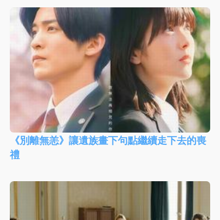
《別離無恙》讓遺族畫下句點繼續走下去的喪
禮