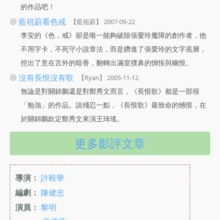
的作品吧！
◎
藍祖蔚看色戒
【藍祖蔚】 2007-09-22
李安的《色，戒》卻是唯一能夠破除張愛玲魔障的創作者，他
不用字卡，不死守小說章法，而是鑽進了張愛玲的文字底層，
挖出了意在言外的暗香，翻轉出滿室撲鼻的惆悵與幽恨。
◎
沒有長恨沒有歌
【Ryan】 2005-11-12
無論是對關錦鵬還是對鄭秀文而言，《長恨歌》都是一部很
「勉強」的作品。說殘忍一點，《長恨歌》最致命的憾恨，在
於關錦鵬欽定鄭秀文來演王琦瑤。
更多影評文章
導演：
許鞍華
編劇：
陳健忠
演員：
黎明