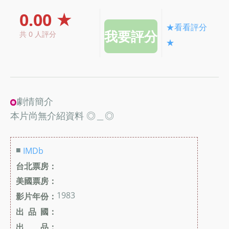
0.00 ★
★看看評分
共 0 人評分
★
劇情簡介
本片尚無介紹資料 ◎＿◎
■
IMDb
台北票房：
美國票房：
1983
影片年份：
出 品 國：
出 品：