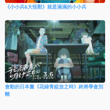
《小小兵&大怪獸》就是滿滿的小小兵
會動的日本畫《花綠青綻放之時》終將學會別
離