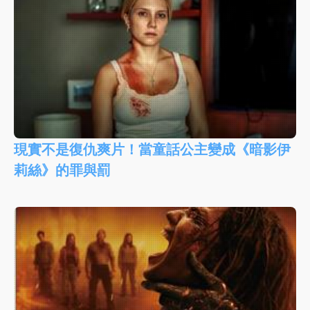
現實不是復仇爽片！當童話公主變成《暗影伊
莉絲》的罪與罰