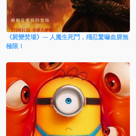
《屍變焚場》--- 人魔生死鬥，殘忍驚嚇血腥無
極限！