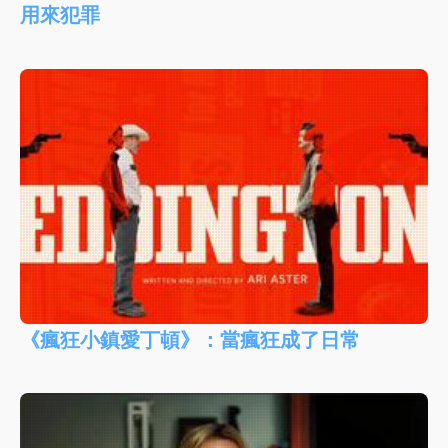
用來犯罪
《瘋狂小鎮愛丁頓》：當瘋狂成了日常