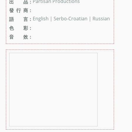
Partisan Productions
出 品：
發 行 商：
English | Serbo-Croatian | Russian
語 言：
色 彩：
音 效：