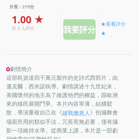
片長：219分
1.00 ★
★看看評分
共 3 人評分
★
劇情簡介
這部耗資達四千萬元製作的史詩式西部片，由
邁克爾．西米諾執導。劇情講述十九世紀末，
美國懷州的地主為了維護他們的權益，跟歐洲
來的移民展開鬥爭。本片內容單薄，結構鬆
散，導演重複自己在《
》拍攝舞會
越戰獵鹿人
場面所用的類似手法，冗長而無必要，僅有攝
影一項維持水準。從商業上講，本片是一部虧
損慘重的“災難性巨片”。