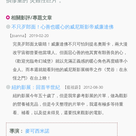
相關影評/專題文章
◎
不只歹郎面！心善也暖心的威尼斯影帝威廉達佛
【Joanna】 2019-02-20
完美歹郎面太吸睛！威廉達佛不只可怕到提名奧斯卡，兩大漫
改宇宙都曾要他當壞人。但面惡心善的他其實有顆善良的心，
《歡迎光臨奇幻城堡》就以充滿正義感的暖心角色再度瞄準小
金人。而本週就能看到他的威尼斯影展稱帝之作《梵谷：在永
恆之門》在台上映！
◎
紐約影展：回首半世紀
【藍祖蔚】 2012-08-30
紐約影展今年五十歲了，但是我常參考影展的片單，做為觀影
的營養補充品，但是今天整理的片單中，我還有極多等待重
看、補看，以及從未得見，還要找來觀影的電影。
導演：
麥可西米諾