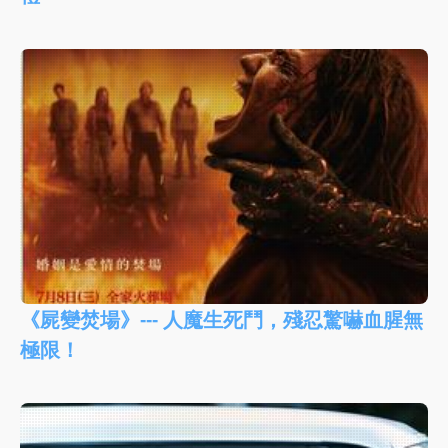
《屍變焚場》--- 人魔生死鬥，殘忍驚嚇血腥無
極限！