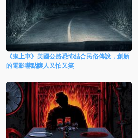
《鬼上車》美國公路恐怖結合民俗傳說，創新
的電影嚇點讓人又怕又笑