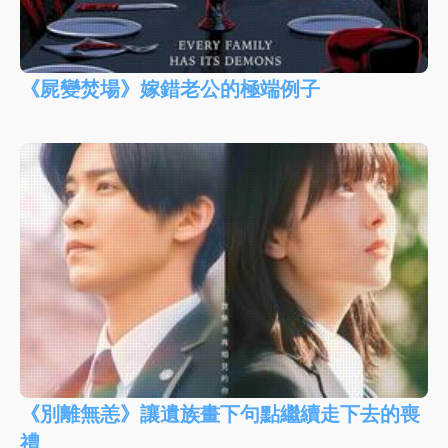
《屍變焚場》嫁錯老公的極端例子
《別離無恙》讓遺族畫下句點繼續走下去的喪
禮