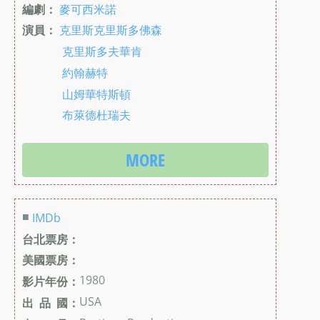
編劇：
麥可西米諾
演員：
克里斯克里斯多佛森
克里斯多夫華肯
約翰赫特
山姆華特斯頓
布萊德杜瑞夫
MORE
■
IMDb
台北票房：
美國票房：
1980
影片年份：
USA
出 品 國：