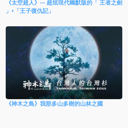
《太空超人》--- 超炫現代幽默版的「 王者之劍
」+「王子復仇記」
《神木之島》我那多山多樹的山林之國