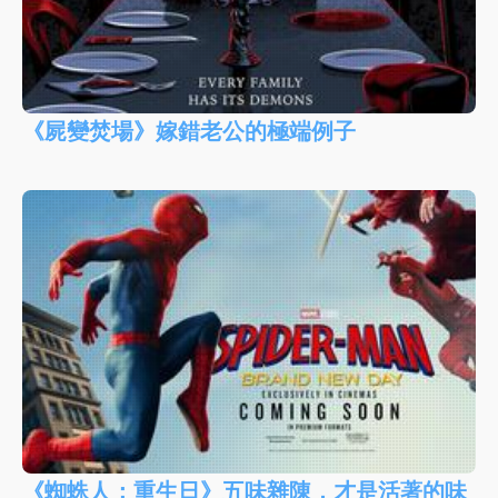
《屍變焚場》嫁錯老公的極端例子
《蜘蛛人：重生日》五味雜陳，才是活著的味