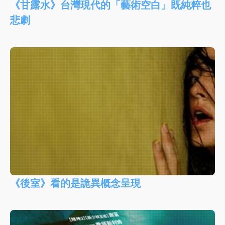
《甘露水》台灣現代的「藝術空白」既純粹也
悲劇
《後室》看的是詭異概念呈現