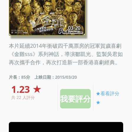
本片延續2014年衝破四千萬票房的冠軍賀歲喜劇
《金雞sss》系列神話，導演鄒凱光、監製吳君如
再次攜手合作，再次打造新一部香港喜劇經典。
片長：85分
上映日期：2015/03/20
1.23 ★
★看看評分
共 22 人評分
★