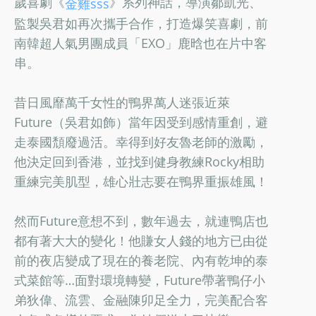
歲喜劇《
》系列神話，導演鄒凱光、
金雞sss
監製吳君如再次攜手合作，打造爆笑喜劇，前
南韓超人氣男團成員「EXO」鹿晗也在片中客
串。
昔日風靡萬千女性的鴨界萬人迷張近萊
Future（吳君如飾）當年因受到感情重創，避
走泰國頹廢過活。幸得到好友魯老師的激勵，
他決定回到香港，並找到健身教練Rocky相助
重練完美肌型，雄心壯志要在鴨界重振雄風！
然而Future意想不到，數年過去，就連鴨店也
都有著大大的變化！他賺女人錢的地方已由從
前的夜店變成了現在的養老院、內有乾坤的泰
式菜館等…面對環境轉變，Future帶著鴨仔小
弟狄偉、流雲、金融陳卯足全力，完美配合客