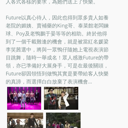
人各式各樣的要求，為她們送上了快樂。
Future以真心待人，因此也得到眾多貴人如養
老院的媚姨、賣補藥的King哥、泰菜館老闆鍊
球、Poy及老鴨鵬于晏等等的相助。終於他得
到了一個千載難逢的機會，就是被當紅名媛梁
李笑茜選中，將與一眾鴨仔隨她上電視表演節
目跳舞，隨時一舉成名！眾人感激Future的帶
領，亦已準備好大展身手，可是在最後關頭，
Future卻因領悟到做鴨其實是要帶給客人快樂
的真諦，而選擇白白放棄了表演機會…