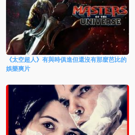
《太空超人》有與時俱進但還沒有那麼芭比的
娛樂爽片