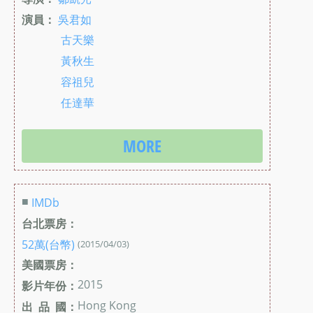
演員：
吳君如
古天樂
黃秋生
容祖兒
任達華
MORE
■
IMDb
台北票房：
52萬(台幣)
(2015/04/03)
美國票房：
2015
影片年份：
Hong Kong
出 品 國：