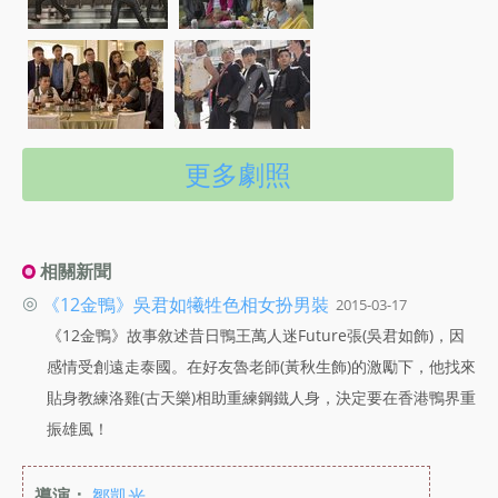
更多劇照
相關新聞
◎
《12金鴨》吳君如犧牲色相女扮男裝
2015-03-17
《12金鴨》故事敘述昔日鴨王萬人迷Future張(吳君如飾)，因
感情受創遠走泰國。在好友魯老師(黃秋生飾)的激勵下，他找來
貼身教練洛雞(古天樂)相助重練鋼鐵人身，決定要在香港鴨界重
振雄風！
導演：
鄒凱光