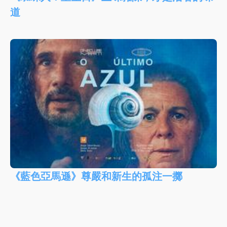
道
《藍色亞馬遜》尊嚴和新生的孤注一擲