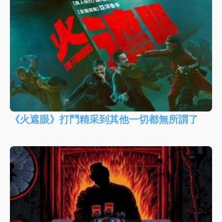
《火遮眼》打鬥精采到其他一切都無所謂了