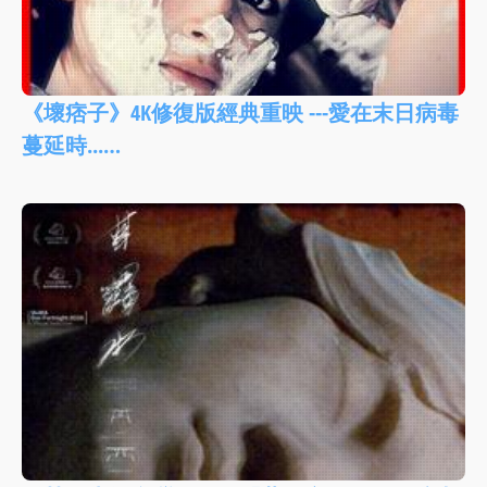
《壞痞子》4K修復版經典重映 ---愛在末日病毒
蔓延時...…