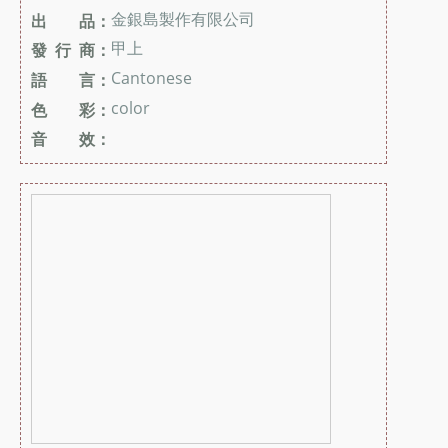
金銀島製作有限公司
出 品：
甲上
發 行 商：
Cantonese
語 言：
color
色 彩：
音 效：