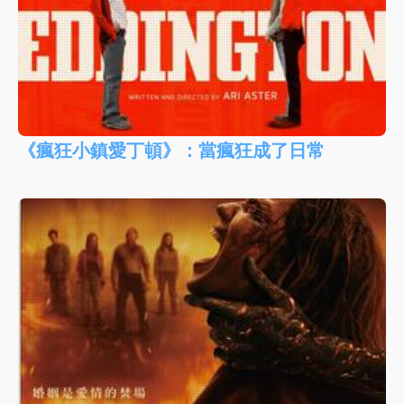
《瘋狂小鎮愛丁頓》：當瘋狂成了日常