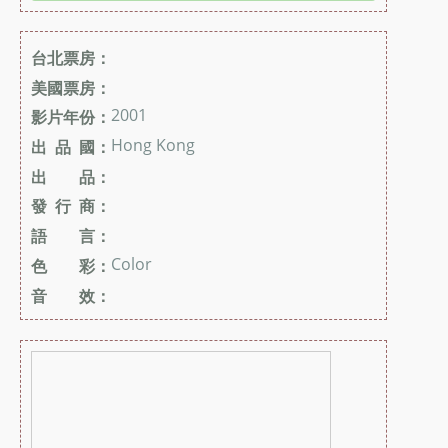
台北票房：
美國票房：
2001
影片年份：
Hong Kong
出 品 國：
出 品：
發 行 商：
語 言：
Color
色 彩：
音 效：