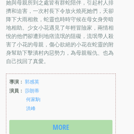
她與母親所到之處皆有群蛇陪伴，引起村人排
擠和迫害，一次村長下令放火燒死她們，天卻
降下大雨相救，蛇靈也時時守候在母女身旁暗
地相助。少女小花遇見了年輕冒險家，兩情相
悅的他們卻遭到地痞流氓的阻礙，流氓帶人殺
害了小花的母親，傷心欲絕的小花在蛇靈的附
身幫助下擊潰村內惡勢力，為母親報仇、也為
自己找回了真愛。
導演：
郭感英
演員：
莎朗蒂
何家駒
洪峰
MORE