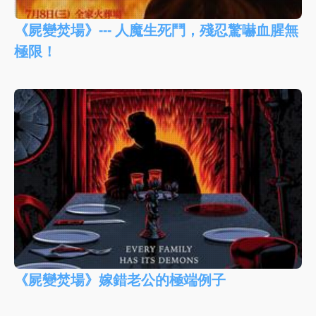
《屍變焚場》--- 人魔生死鬥，殘忍驚嚇血腥無
極限！
《屍變焚場》嫁錯老公的極端例子