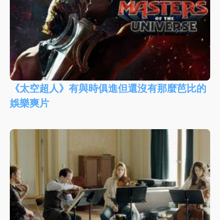
《太空超人》有與時俱進但還沒有那麼芭比的
娛樂爽片