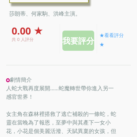
莎朗蒂、何家駒、洪峰主演。
0.00 ★
★看看評分
共 0 人評分
★
劇情簡介
人蛇大戰再度展開……蛇魔轉世帶你進入另一
感官世界！
女主角在森林裡搭救了逃亡補殺的一條蛇，蛇
靈在當晚為了報恩，至夢中與其產下一女小
花，小花是個美麗活潑、天賦異稟的女孩，但