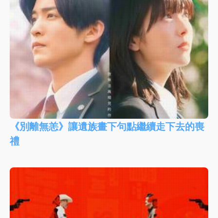
《別離無恙》讓遺族畫下句點繼續走下去的喪
禮