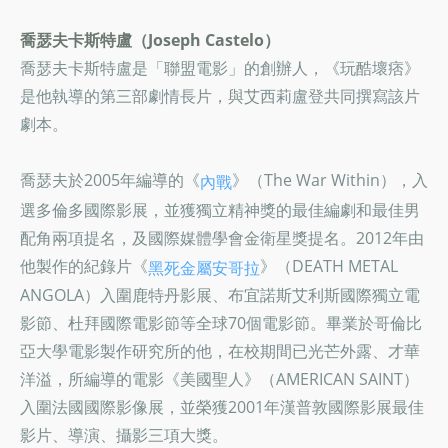
喬瑟夫卡斯特盧（Joseph Castelo）
喬瑟夫卡斯特盧是「聯盟電影」的創辦人，《玩酷壞痞》
是他執導的第三部劇情長片，與艾西莉盧登共同撰寫該片
劇本。
喬瑟夫於2005年編導的《
》（The War Within），入
內戰
選多倫多國際影展，並獲獨立精神獎的最佳編劇和最佳男
配角兩項提名，及國際媒體學會金衛星獎提名。2012年由
他製作的紀錄片《
》（DEATH METAL
黑死金屬安哥拉
ANGOLA）入圍鹿特丹影展、布宜諾斯艾利斯國際獨立電
影節、杜拜國際電影節等全球70個電影節。畢業於哥倫比
亞大學電影製作研究所的他，在校期間已光芒外露、才華
洋溢，所編導的電影《美國聖人》（AMERICAN SAINT）
入圍法國國際影像展，並榮獲2001年漢普敦國際影展最佳
影片、導演、攝影三項大獎。