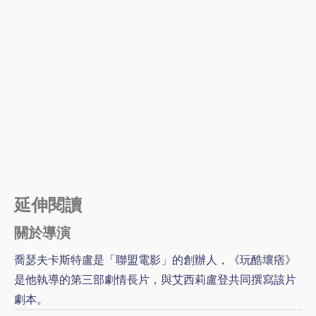
延伸閱讀
關於導演
喬瑟夫卡斯特盧是「聯盟電影」的創辦人，《玩酷壞痞》
是他執導的第三部劇情長片，與艾西莉盧登共同撰寫該片
劇本。