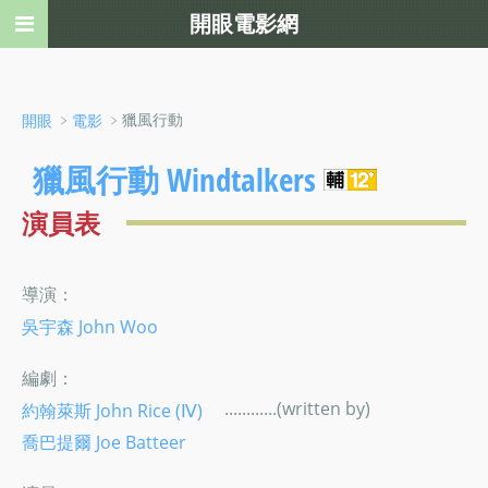
開眼電影網
﹥
﹥獵風行動
開眼
電影
獵風行動 Windtalkers
演員表
導演：
吳宇森 John Woo
編劇：
............(written by)
約翰萊斯 John Rice (Ⅳ)
喬巴提爾 Joe Batteer