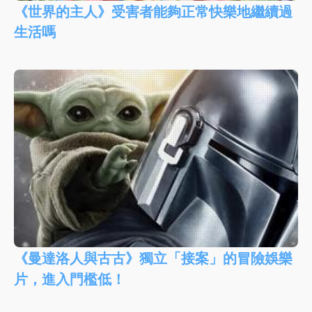
《世界的主人》受害者能夠正常快樂地繼續過
生活嗎
《曼達洛人與古古》獨立「接案」的冒險娛樂
片，進入門檻低！