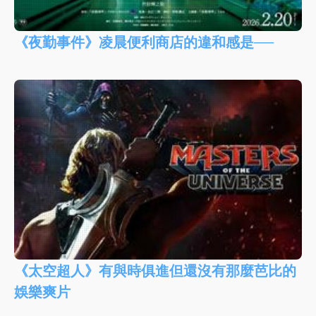
《夜勤事件》凌晨便利商店的違和感是──
《太空超人》有與時俱進但還沒有那麼芭比的
娛樂爽片