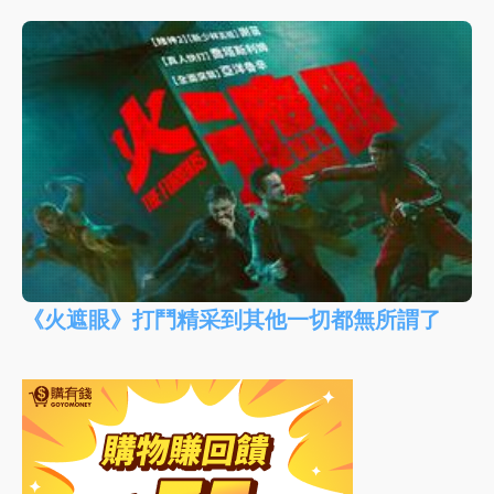
《火遮眼》打鬥精采到其他一切都無所謂了