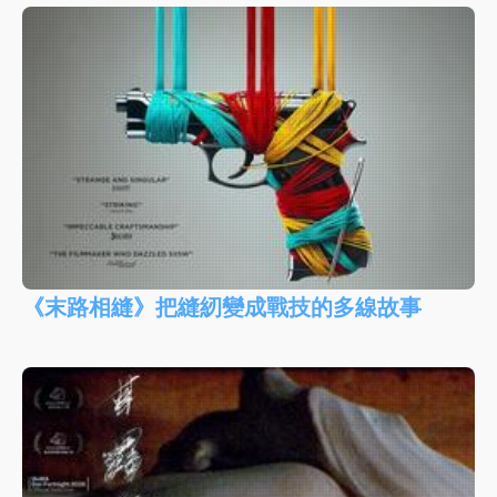
《末路相縫》把縫紉變成戰技的多線故事