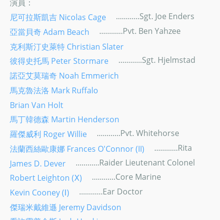
演員：
............Sgt. Joe Enders
尼可拉斯凱吉 Nicolas Cage
............Pvt. Ben Yahzee
亞當貝奇 Adam Beach
克利斯汀史萊特 Christian Slater
............Sgt. Hjelmstad
彼得史托馬 Peter Stormare
諾亞艾莫瑞奇 Noah Emmerich
馬克魯法洛 Mark Ruffalo
Brian Van Holt
馬丁韓德森 Martin Henderson
............Pvt. Whitehorse
羅傑威利 Roger Willie
............Rita
法蘭西絲歐康娜 Frances O'Connor (II)
............Raider Lieutenant Colonel
James D. Dever
............Core Marine
Robert Leighton (Ⅹ)
............Ear Doctor
Kevin Cooney (Ⅰ)
傑瑞米戴維遜 Jeremy Davidson