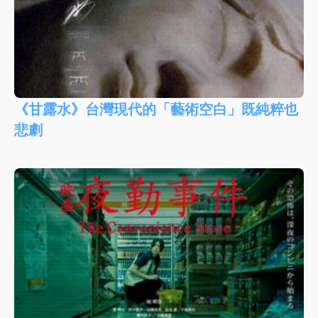
《甘露水》台灣現代的「藝術空白」既純粹也
悲劇