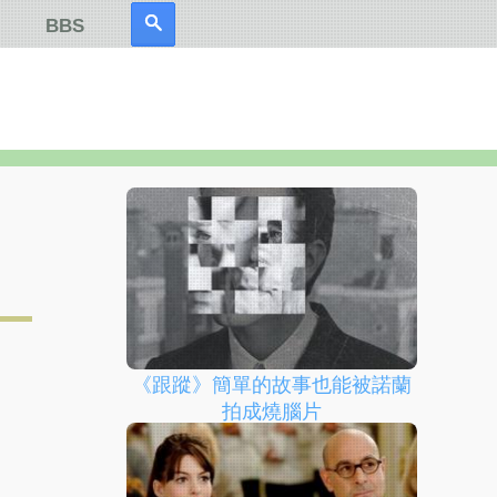
BBS
《跟蹤》簡單的故事也能被諾蘭
拍成燒腦片