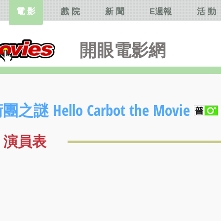
電 影
戲 院
新 聞
E週報
活 動
開眼電影網
llo Carbot the Movie
演員表