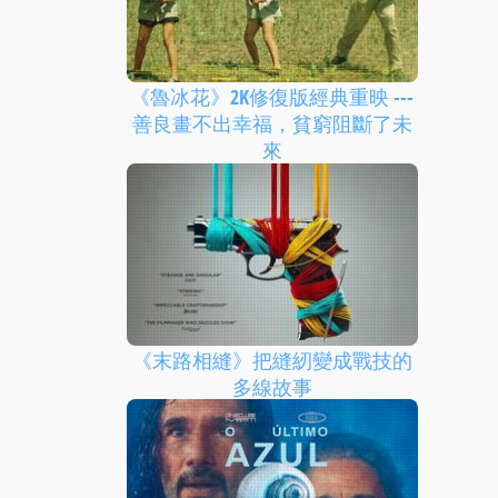
《魯冰花》2K修復版經典重映 ---
善良畫不出幸福，貧窮阻斷了未
來
《末路相縫》把縫紉變成戰技的
多線故事