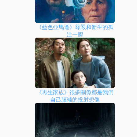
《藍色亞馬遜》尊嚴和新生的孤
注一擲
《再生家族》很多關係都是我們
自己腦補的投射想像