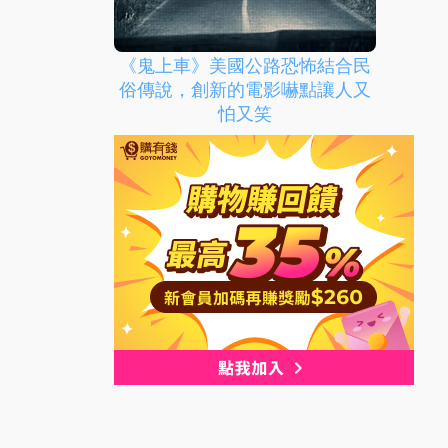
《鬼上車》美國公路恐怖結合民
俗傳說，創新的電影嚇點讓人又
怕又笑