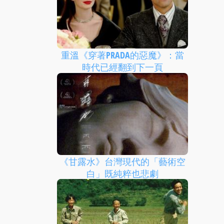
重溫《穿著PRADA的惡魔》：當
時代已經翻到下一頁
《甘露水》台灣現代的「藝術空
白」既純粹也悲劇