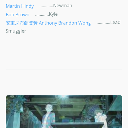
............Newman
Martin Hindy
............Kyle
Bob Brown
............Lead
安東尼布蘭登黃 Anthony Brandon Wong
Smuggler