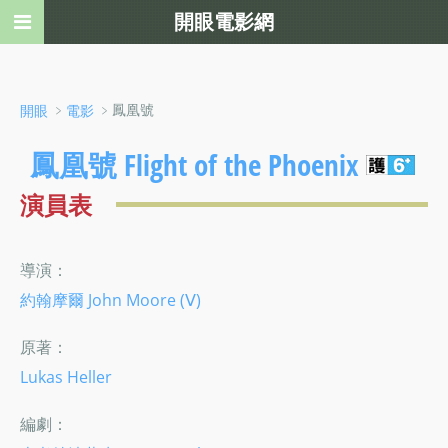
開眼電影網
﹥
﹥鳳凰號
開眼
電影
鳳凰號 Flight of the Phoenix
演員表
導演：
約翰摩爾 John Moore (Ⅴ)
原著：
Lukas Heller
編劇：