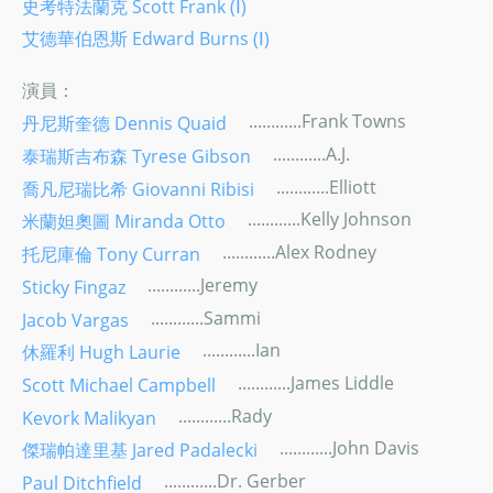
史考特法蘭克 Scott Frank (Ⅰ)
艾德華伯恩斯 Edward Burns (Ⅰ)
演員：
............Frank Towns
丹尼斯奎德 Dennis Quaid
............A.J.
泰瑞斯吉布森 Tyrese Gibson
............Elliott
喬凡尼瑞比希 Giovanni Ribisi
............Kelly Johnson
米蘭妲奧圖 Miranda Otto
............Alex Rodney
托尼庫倫 Tony Curran
............Jeremy
Sticky Fingaz
............Sammi
Jacob Vargas
............Ian
休羅利 Hugh Laurie
............James Liddle
Scott Michael Campbell
............Rady
Kevork Malikyan
............John Davis
傑瑞帕達里基 Jared Padalecki
............Dr. Gerber
Paul Ditchfield