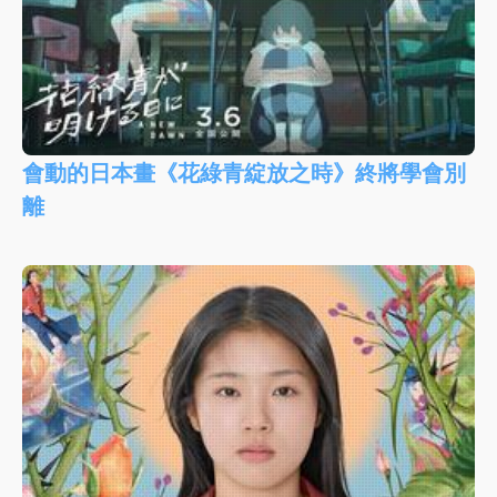
會動的日本畫《花綠青綻放之時》終將學會別
離