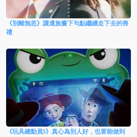
《別離無恙》讓遺族畫下句點繼續走下去的喪
禮
《玩具總動員5》真心為別人好，也要能做到