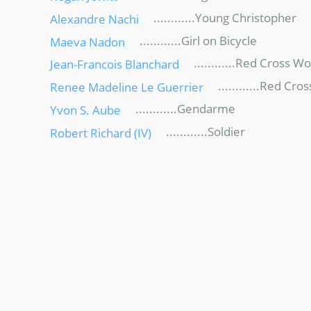
............Young Christopher
Alexandre Nachi
............Girl on Bicycle
Maeva Nadon
............Red Cross W
Jean-Francois Blanchard
............Red Cro
Renee Madeline Le Guerrier
............Gendarme
Yvon S. Aube
............Soldier
Robert Richard (IV)