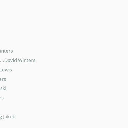
inters
....David Winters
 Lewis
ers
nski
rs
ng Jakob