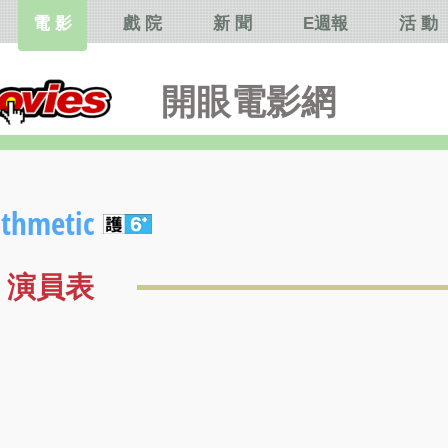
電 影
戲 院
新 聞
E週報
活 動
開眼電影網
hmetic
演員表