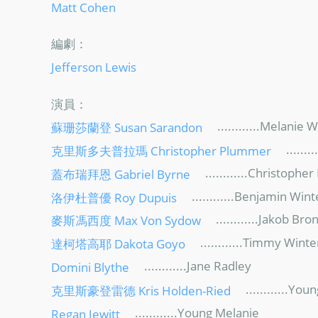
Matt Cohen
編劇：
Jefferson Lewis
演員：
............Melanie W
蘇珊莎蘭登 Susan Sarandon
........
克里斯多夫普拉瑪 Christopher Plummer
............Christopher
蓋布瑞拜恩 Gabriel Byrne
............Benjamin Wint
洛伊杜普優 Roy Dupuis
............Jakob Bro
麥斯馮西度 Max Von Sydow
............Timmy Winte
達柯塔高耶 Dakota Goyo
............Jane Radley
Domini Blythe
............You
克里斯豪登雷德 Kris Holden-Ried
............Young Melanie
Regan Jewitt