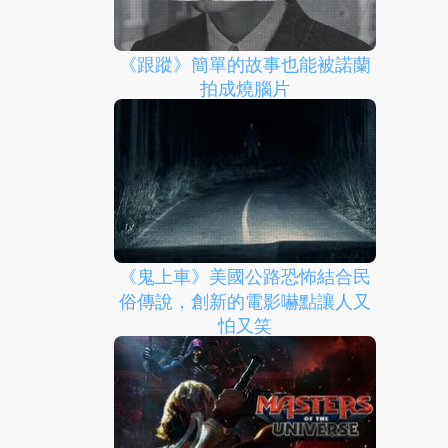
《跟蹤》簡單的故事也能被諾蘭
拍成燒腦片
《鬼上車》美國公路恐怖結合民
俗傳說，創新的電影嚇點讓人又
怕又笑