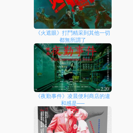
《火遮眼》打鬥精采到其他一切
都無所謂了
《夜勤事件》凌晨便利商店的違
和感是──