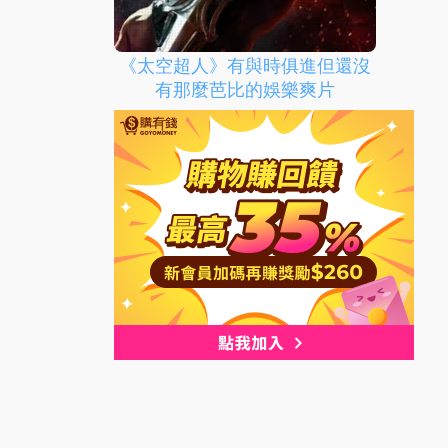
《太空超人》有與時俱進但還沒
有那麼芭比的娛樂爽片