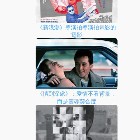
《新浪潮》導演拍導演拍電影的
電影
《情到深處》：愛情不看背景，
而是靈魂契合度