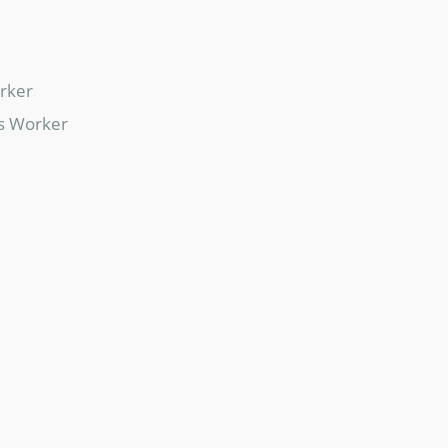
orker
ss Worker