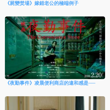
《屍變焚場》嫁錯老公的極端例子
《夜勤事件》凌晨便利商店的違和感是──