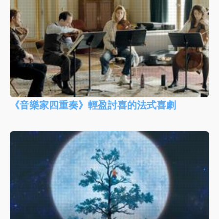
《音樂家四重奏》輕盈討喜的法式喜劇