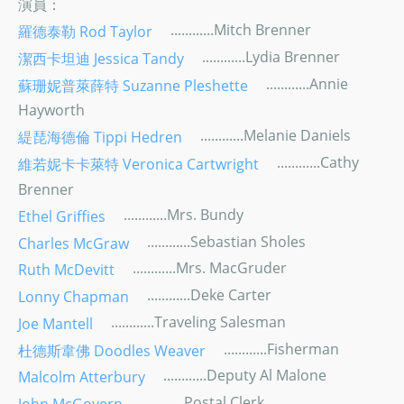
演員：
............Mitch Brenner
羅德泰勒 Rod Taylor
............Lydia Brenner
潔西卡坦迪 Jessica Tandy
............Annie
蘇珊妮普萊薛特 Suzanne Pleshette
Hayworth
............Melanie Daniels
緹琵海德倫 Tippi Hedren
............Cathy
維若妮卡卡萊特 Veronica Cartwright
Brenner
............Mrs. Bundy
Ethel Griffies
............Sebastian Sholes
Charles McGraw
............Mrs. MacGruder
Ruth McDevitt
............Deke Carter
Lonny Chapman
............Traveling Salesman
Joe Mantell
............Fisherman
杜德斯韋佛 Doodles Weaver
............Deputy Al Malone
Malcolm Atterbury
............Postal Clerk
John McGovern