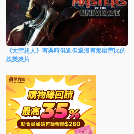
《太空超人》有與時俱進但還沒有那麼芭比的
娛樂爽片