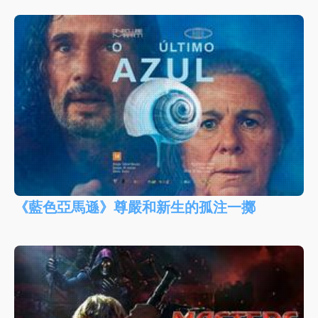
《藍色亞馬遜》尊嚴和新生的孤注一擲