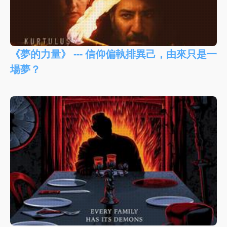
《夢的力量》 --- 信仰偏執排異己，由來只是一
場夢？