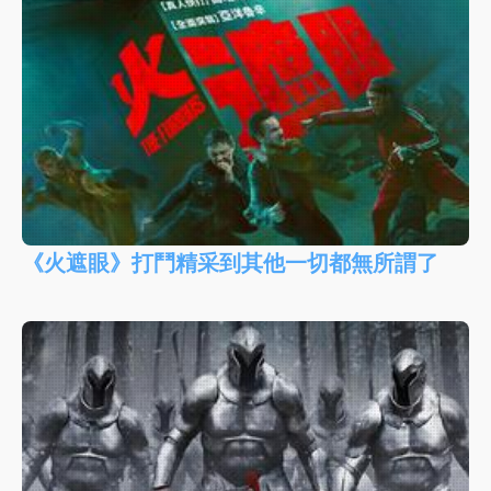
《火遮眼》打鬥精采到其他一切都無所謂了