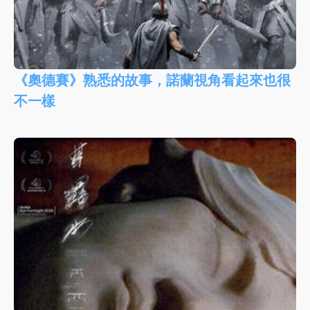
《奧德賽》熟悉的故事，諾蘭視角看起來也很
不一樣