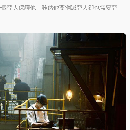
一個亞人保護他，雖然他要消滅亞人卻也需要亞