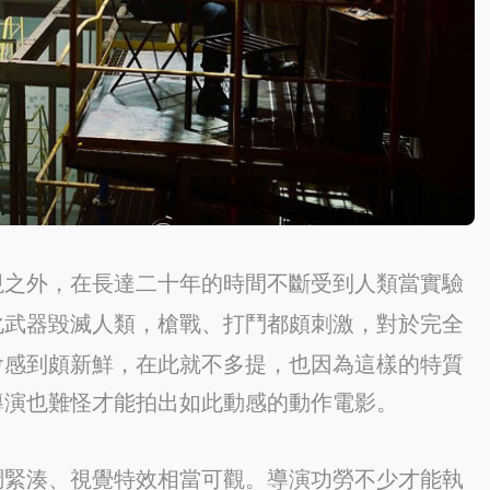
視之外，在長達二十年的時間不斷受到人類當實驗
化武器毀滅人類，槍戰、打鬥都頗刺激，對於完全
會感到頗新鮮，在此就不多提，也因為這樣的特質
導演也難怪才能拍出如此動感的動作電影。
調緊湊、視覺特效相當可觀。導演功勞不少才能執