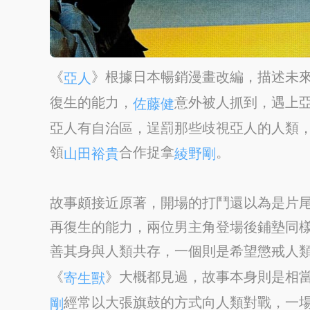
《
》根據日本暢銷漫畫改編，描述未
亞人
復生的能力，
意外被人抓到，遇上
佐藤健
亞人有自治區，逞罰那些歧視亞人的人類
領
合作捉拿
。
山田裕貴
綾野剛
故事頗接近原著，開場的打鬥還以為是片
再復生的能力，兩位男主角登場後鋪墊同
善其身與人類共存，一個則是希望懲戒人
《
》大概都見過，故事本身則是相
寄生獸
經常以大張旗鼓的方式向人類對戰，一
剛