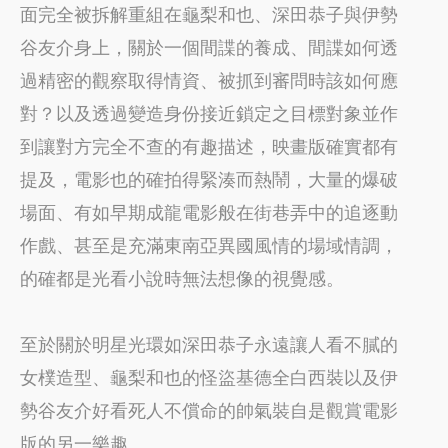
面完全被拆解重組在龜梨和也、深田恭子與伊勢
谷友介身上，關於一個間諜的養成、間諜如何透
過精密的觀察取得情資、被抓到審問時該如何應
對？以及透過變造身份接近鎖定之目標對象並作
到讓對方完全不查的有趣描述，映畫版確實都有
提及，電影也的確拍得緊湊而熱鬧，大量的爆破
場面、有如早期成龍電影般在街巷弄中的追逐動
作戲、甚至是充滿東南亞異國風情的場域情調，
的確都是光看小說時無法想像的視覺感。
至於關於明星光環如深田恭子永遠讓人看不膩的
女樸造型、龜梨和也的怪盜基德全白西裝以及伊
勢谷友介好看死人不償命的帥氣裝自是觀賞電影
版的另一樂趣。