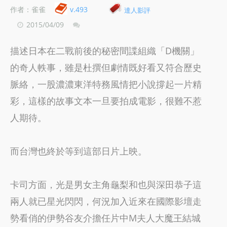
作者：雀雀
v.493
達人影評
2015/04/09
描述日本在二戰前後的秘密間諜組織「D機關」
的奇人軼事，雖是杜撰但劇情既好看又符合歷史
脈絡，一股濃濃東洋特務風情把小說撐起一片精
彩，這樣的故事文本一旦要拍成電影，很難不惹
人期待。
而台灣也終於等到這部日片上映。
卡司方面，光是男女主角龜梨和也與深田恭子這
兩人就已星光閃閃，何況加入近來在國際影壇走
勢看俏的伊勢谷友介擔任片中M夫人大魔王結城