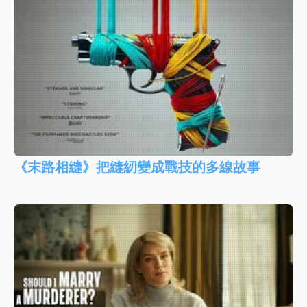
《末路相縫》把縫紉變成戰技的多線故事