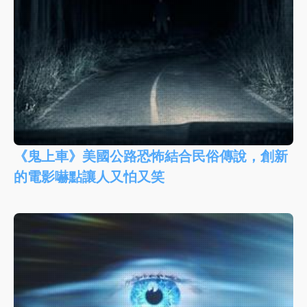
《鬼上車》美國公路恐怖結合民俗傳說，創新
的電影嚇點讓人又怕又笑