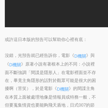
或許這日本版的預告可以幫助你心裡有底：
沒錯，光預告就已經告訴你，電影《
》與
D機關
《
》原著小說有著根本上的不同：小說裡
D機關
面不斷強調「間諜是隱形人」在電影裡面並不存
在，畢竟主角隱形的話對於觀眾可能是很大的困
擾啊（苦笑），於是電影《
》的間諜主角
D機關
在本質上面被處理地像是情報員或特務一般，不
但要蒐集情資也要能夠飛天盾地，日式007的節