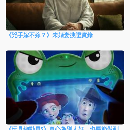
《兇手嫁不嫁？》未婚妻搜證實錄
《玩具總動員5》真心為別人好，也要能做到