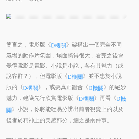
簡言之，電影版《
》架構出一個完全不同
D機關
氣場的動作片氛圍，場面搞得很大，看完之後會
覺得電影是電影、小說是小說，各有其魅力（或
說客群？），但電影版《
》並不忠於小說
D機關
版的《
》，或要真正體會《
》的絕妙
D機關
D機關
魅力，建議先行欣賞電影版《
》再看《
D機關
D機
》小說，你將能輕易分辨出前者視覺上的以及
關
後者於精神上的美感部分，總之是兩件事。