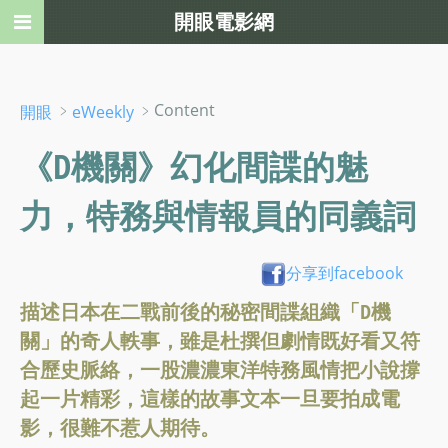
開眼電影網
﹥
﹥Content
開眼
eWeekly
《D機關》幻化間諜的魅
力，特務與情報員的同義詞
分享到facebook
描述日本在二戰前後的秘密間諜組織「D機
關」的奇人軼事，雖是杜撰但劇情既好看又符
合歷史脈絡，一股濃濃東洋特務風情把小說撐
起一片精彩，這樣的故事文本一旦要拍成電
影，很難不惹人期待。