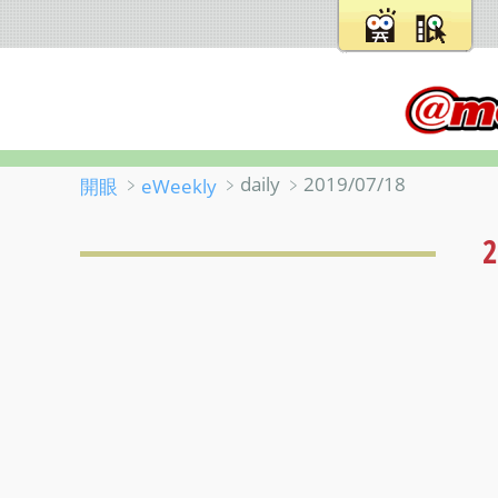
﹥
﹥daily ﹥2019/07/18
開眼
eWeekly
2