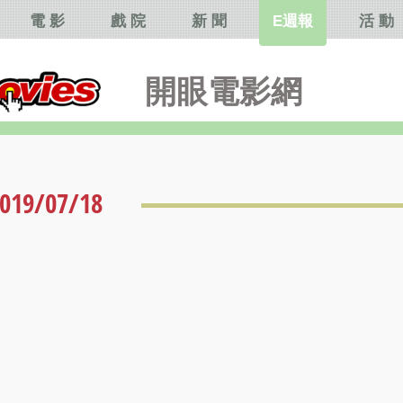
電 影
戲 院
新 聞
E週報
活 動
開眼電影網
019/07/18