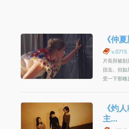
《仲夏魘
v.0715
片長與被刻
扭去。但如
受一下那種
《灼人
主…