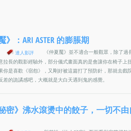
》：ARI ASTER 的膨脹期
《仲夏魘》並不適合一般觀眾，除了過
達人影評
意拉長的觀影經驗外，部分儀式畫面真的是會讓你在椅子上
果你是喜歡《宿怨》，又剛好被這篇打了預防針，那就去戲
反差的詭譎感吧，大概就是大白天遇到鬼的感覺。
秘密》沸水滾燙中的餃子，一切不由