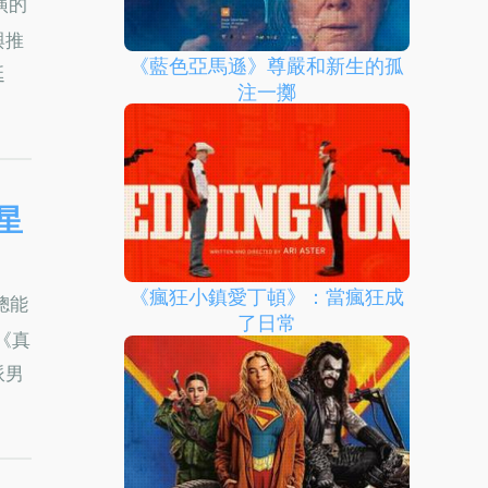
演的
與推
《藍色亞馬遜》尊嚴和新生的孤
延
注一擲
星
《瘋狂小鎮愛丁頓》：當瘋狂成
總能
了日常
《真
派男