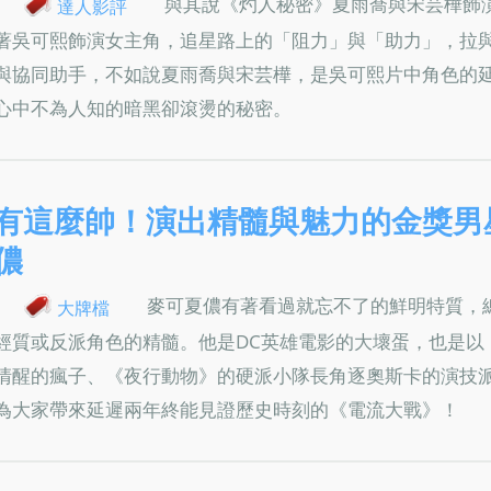
與其說《灼人秘密》夏雨喬與宋芸樺飾
達人影評
著吳可熙飾演女主角，追星路上的「阻力」與「助力」，拉
與協同助手，不如說夏雨喬與宋芸樺，是吳可熙片中角色的
心中不為人知的暗黑卻滾燙的秘密。
有這麼帥！演出精髓與魅力的金獎男
儂
麥可夏儂有著看過就忘不了的鮮明特質，
大牌檔
經質或反派角色的精髓。他是DC英雄電影的大壞蛋，也是以
清醒的瘋子、《夜行動物》的硬派小隊長角逐奧斯卡的演技
為大家帶來延遲兩年終能見證歷史時刻的《電流大戰》！