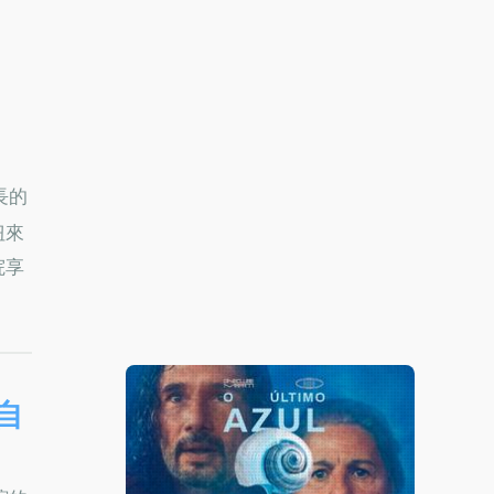
長的
扭來
院享
自