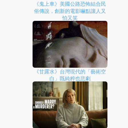
《鬼上車》美國公路恐怖結合民
俗傳說，創新的電影嚇點讓人又
怕又笑
《甘露水》台灣現代的「藝術空
白」既純粹也悲劇