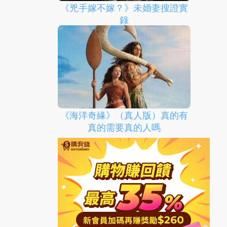
《兇手嫁不嫁？》未婚妻搜證實
錄
《海洋奇緣》（真人版）真的有
真的需要真的人嗎