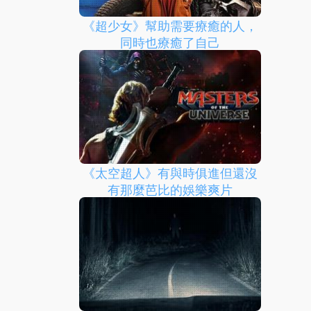
《超少女》幫助需要療癒的人，
同時也療癒了自己
《太空超人》有與時俱進但還沒
有那麼芭比的娛樂爽片