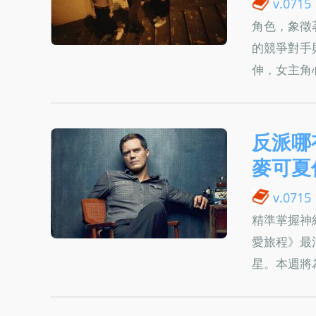
v.0715
角色，象徵
的競爭對手
伸，女主角
反派哪
麥可夏
v.0715
精準掌握神
愛旅程》最
星。本週將