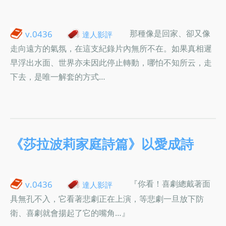
那種像是回家、卻又像
v.0436
達人影評
走向遠方的氣氛，在這支紀錄片內無所不在。如果真相遲
早浮出水面、世界亦未因此停止轉動，哪怕不知所云，走
下去，是唯一解套的方式…
《莎拉波莉家庭詩篇》以愛成詩
『你看！喜劇總戴著面
v.0436
達人影評
具無孔不入，它看著悲劇正在上演，等悲劇一旦放下防
衛、喜劇就會揚起了它的嘴角…』