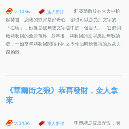
莉賽爾敢於在大火中拾
v.0436
達人影評
起焚書，憑藉的或許是好奇心，卻也可以是受到文字的
「召喚」，她像是被無聲文字選中的「發言人」，它們開
啟莉賽爾的全新視界…多年後，莉賽爾的文字感動無數讀
者，一如當年莉賽爾閱讀不同文學作品時所獲得的啟蒙與
感動般。
《華爾街之狼》恭喜發財，金人拿
來
李奧總是雙眉深促，演
v.0436
達人影評