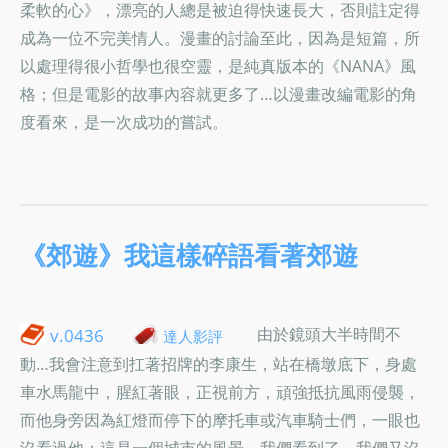
柔軟的心》，漂亮的人總是被迫得快速長大，否則註定得
成為一位不完美情人。漫畫的討論至此，因為是短篇，所
以處理得很小哲學也很空靈，是純真版本的《NANA》風
格；但是電影的故事內容就更多了…以漫畫改編電影的角
度看來，是一次成功的嘗試。
《郊遊》我這樣碎語看著郊遊
由於鏡頭大半時間不
v.0436
達人影評
動…我會注意到扛著招牌的李康生，站在橋墩底下，身處
車水馬龍中，腥紅著眼，正視前方，頑強抵抗風雨侵襲，
而他身旁因為紅燈而停下的摩托車或汽車騎士們，一眼也
沒看過他；這是一個城市的風景，我們看到了，我們又沒