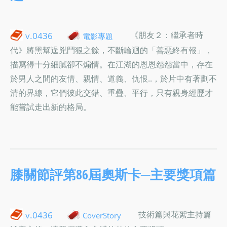
《朋友２：繼承者時
v.0436
電影專題
代》將黑幫逞兇鬥狠之餘，不斷輪迴的「善惡終有報」，
描寫得十分細膩卻不煽情。在江湖的恩恩怨怨當中，存在
於男人之間的友情、親情、道義、仇恨..，於片中有著劃不
清的界線，它們彼此交錯、重疊、平行，只有親身經歷才
能嘗試走出新的格局。
膝關節評第86屆奧斯卡─主要獎項篇
技術篇與花絮主持篇
v.0436
CoverStory