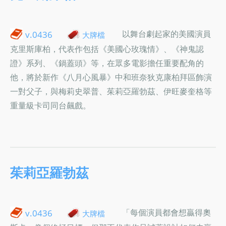
以舞台劇起家的美國演員
v.0436
大牌檔
克里斯庫柏，代表作包括《美國心玫瑰情》、《神鬼認
證》系列、《鍋蓋頭》等，在眾多電影擔任重要配角的
他，將於新作《八月心風暴》中和班奈狄克康柏拜區飾演
一對父子，與梅莉史翠普、茱莉亞羅勃茲、伊旺麥奎格等
重量級卡司同台飆戲。
茱莉亞羅勃茲
「每個演員都會想贏得奧
v.0436
大牌檔