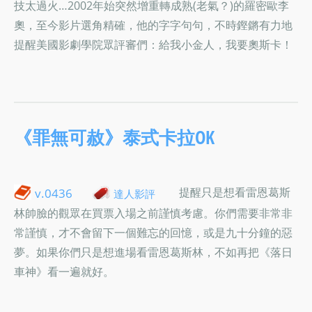
技太過火…2002年始突然增重轉成熟(老氣？)的羅密歐李
奧，至今影片選角精確，他的字字句句，不時鏗鏘有力地
提醒美國影劇學院眾評審們：給我小金人，我要奧斯卡！
《罪無可赦》泰式卡拉OK
提醒只是想看雷恩葛斯
v.0436
達人影評
林帥臉的觀眾在買票入場之前謹慎考慮。你們需要非常非
常謹慎，才不會留下一個難忘的回憶，或是九十分鐘的惡
夢。如果你們只是想進場看雷恩葛斯林，不如再把《落日
車神》看一遍就好。