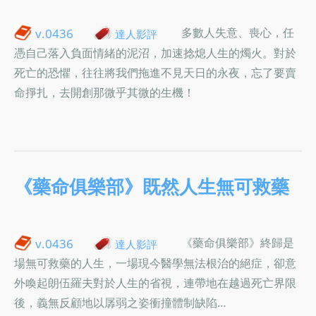
多數人失意、喪心，任
v.0436
達人影評
憑自己落入負面情緒的泥沼，加速捻熄人生的燭火。對於
死亡的恐懼，往往將我們拖進不見天日的永夜，忘了要賣
命掙扎，去開創那微乎其微的生機！
《藥命俱樂部》既然人生無可救藥
《藥命俱樂部》終歸是
v.0436
達人影評
場無可救藥的人生，一場現今醫學無法根治的絕症，卻意
外喚起朗伍羅夫對於人生的省視，連帶地在越過死亡界限
後，義無反顧地以孱弱之姿衝撞體制缺陷…