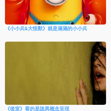
《小小兵&大怪獸》就是滿滿的小小兵
《後室》看的是詭異概念呈現