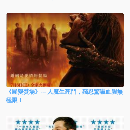
《屍變焚場》--- 人魔生死鬥，殘忍驚嚇血腥無
極限！