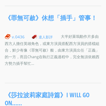
《罪無可赦》休想「插手」管事！
大半好萊塢動作片多由
v.0436
達人影評
西方人擔任英雄角色，或東方演員搭配西方演員的搭檔組
合，鮮少有像《罪無可赦》般，由東方演員出任「正義」
的一方，而且Chang在執行正義過程中，完全無須依賴西
方勢力插手幫忙…
《莎拉波莉家庭詩篇》I WILL GO
ON……