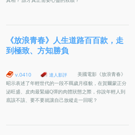
《放浪青春》人生道路百百款，走
到極致、方知勝負
美國電影《放浪青春》
v.0410
達人影評
昭示表述了年輕世代的一段不羈歲月樣貌，在賀爾蒙正分
泌旺盛、皮肉最緊繃Q彈的肉體狀態之際，你說年輕人到
底該不該、要不要就讓自己放縱走一回呢？