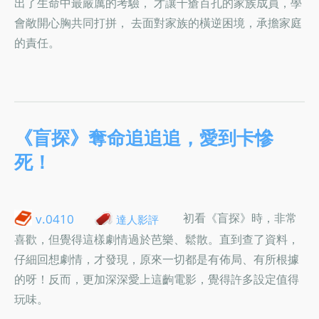
出了生命中最嚴厲的考驗， 才讓千瘡百孔的家族成員，學
會敞開心胸共同打拼， 去面對家族的橫逆困境，承擔家庭
的責任。
《盲探》奪命追追追，愛到卡慘
死！
初看《盲探》時，非常
v.0410
達人影評
喜歡，但覺得這樣劇情過於芭樂、鬆散。直到查了資料，
仔細回想劇情，才發現，原來一切都是有佈局、有所根據
的呀！反而，更加深深愛上這齣電影，覺得許多設定值得
玩味。