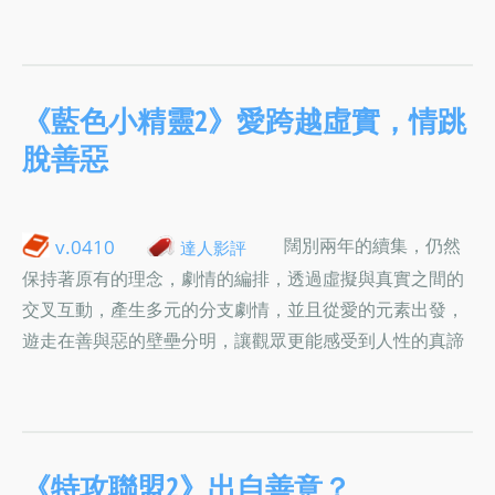
《藍色小精靈2》愛跨越虛實，情跳
脫善惡
闊別兩年的續集，仍然
v.0410
達人影評
保持著原有的理念，劇情的編排，透過虛擬與真實之間的
交叉互動，產生多元的分支劇情，並且從愛的元素出發，
遊走在善與惡的壁壘分明，讓觀眾更能感受到人性的真諦
《特攻聯盟2》出自善意？