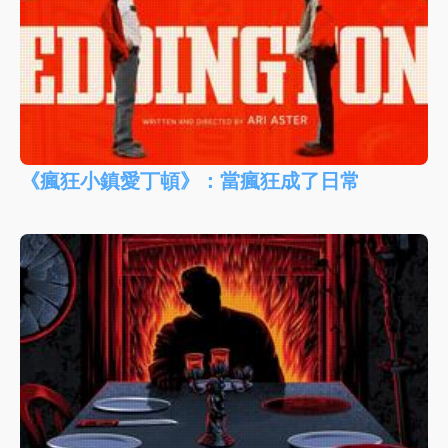
《瘋狂小鎮愛丁頓》：當瘋狂成了日常