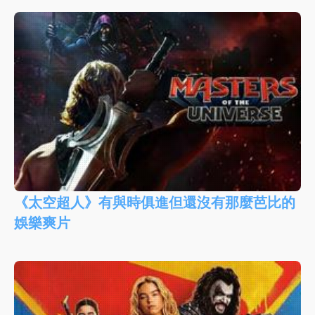
《太空超人》有與時俱進但還沒有那麼芭比的
娛樂爽片