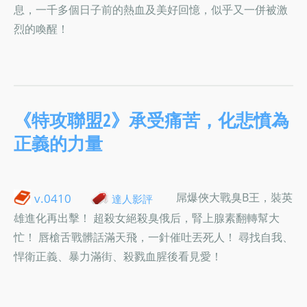
息，一千多個日子前的熱血及美好回憶，似乎又一併被激
烈的喚醒！
《特攻聯盟2》承受痛苦，化悲憤為
正義的力量
屌爆俠大戰臭B王，裝英
v.0410
達人影評
雄進化再出擊！ 超殺女絕殺臭俄后，腎上腺素翻轉幫大
忙！ 唇槍舌戰髒話滿天飛，一針催吐丟死人！ 尋找自我、
悍衛正義、暴力滿街、殺戮血腥後看見愛！