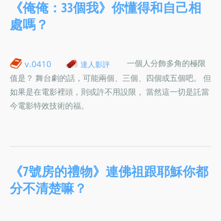
《俺俺：33個我》你懂得和自己相
處嗎？
一個人分飾多角的極限
v.0410
達人影評
值是？ 舞台劇的話，可能兩個、三個、四個或五個吧。 但
如果是在電影裡頭，則或許不用設限， 當然這一切是託當
今電影特效技術的福。
《7號房的禮物》連佛祖跟耶穌你都
分不清楚嘛？