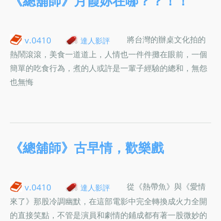
《總舖師》月霞妳在哪？？！！
將台灣的辦桌文化拍的
v.0410
達人影評
熱鬧滾滾，美食一道道上，人情也一件件攤在眼前，一個
簡單的吃食行為，煮的人或許是一輩子經驗的總和，無怨
也無悔
《總舖師》古早情，歡樂戲
從《熱帶魚》與《愛情
v.0410
達人影評
來了》那股冷調幽默，在這部電影中完全轉換成火力全開
的直接笑點，不管是演員和劇情的鋪成都有著一股微妙的