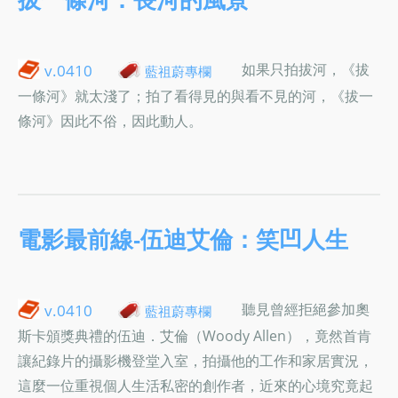
如果只拍拔河，《拔
v.0410
藍祖蔚專欄
一條河》就太淺了；拍了看得見的與看不見的河，《拔一
條河》因此不俗，因此動人。
電影最前線-伍迪艾倫：笑凹人生
聽見曾經拒絕參加奧
v.0410
藍祖蔚專欄
斯卡頒獎典禮的伍迪．艾倫（Woody Allen），竟然首肯
讓紀錄片的攝影機登堂入室，拍攝他的工作和家居實況，
這麼一位重視個人生活私密的創作者，近來的心境究竟起