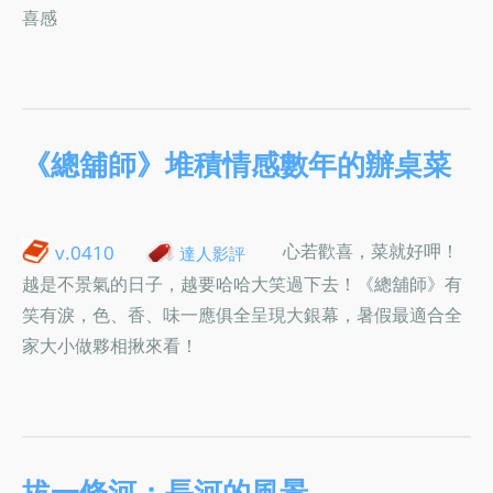
喜感
《總舖師》堆積情感數年的辦桌菜
心若歡喜，菜就好呷！
v.0410
達人影評
越是不景氣的日子，越要哈哈大笑過下去！《總舖師》有
笑有淚，色、香、味一應俱全呈現大銀幕，暑假最適合全
家大小做夥相揪來看！
拔一條河：長河的風景