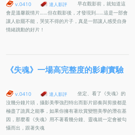
早在觀影前，就知道這
v.0410
達人影評
會是溫馨親情片……但在觀影後，才發現到……這是一部會
讓人欲罷不能，哭笑不得的片子，真是一部讓人感受自身
情緒跳動的好片！
《失魂》一場高完整度的影劇實驗
坐定、看了《失魂》的
v.0410
達人影評
沒幾分鐘片頭，攝影美學強烈特出而影片節奏與剪接都是
極盡了詭異之能事，如果你擁有著欣賞變態美學的潛在基
因，那麼看《失魂》用不著看幾分鐘、靈魂就一定會被勾
懾而出，跟著失魂