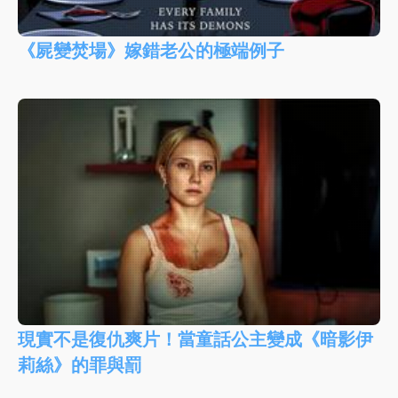
《屍變焚場》嫁錯老公的極端例子
現實不是復仇爽片！當童話公主變成《暗影伊
莉絲》的罪與罰