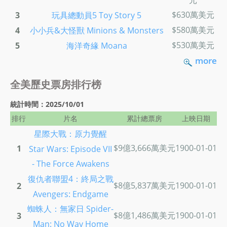
$630萬美元
3
玩具總動員5 Toy Story 5
$580萬美元
4
小小兵&大怪獸 Minions & Monsters
$530萬美元
5
海洋奇緣 Moana
more
全美歷史票房排行榜
統計時間：2025/10/01
排行
片名
累計總票房
上映日期
星際大戰：原力覺醒
$9億3,666萬美元
1900-01-01
1
Star Wars: Episode VII
- The Force Awakens
復仇者聯盟4：終局之戰
$8億5,837萬美元
1900-01-01
2
Avengers: Endgame
蜘蛛人：無家日 Spider-
$8億1,486萬美元
1900-01-01
3
Man: No Way Home