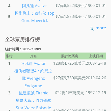
$7億8,522萬美元
1900-01-01
4
阿凡達 Avatar
捍衛戰士：獨行俠 Top
$7億1,873萬美元
1900-01-01
5
Gun: Maverick
more
全球票房排行榜
統計時間：2025/10/01
排行
片名
累計總票房
上映日期
$28億4,725萬美元
2009-12-18
1
阿凡達 Avatar
復仇者聯盟4：終局之
$27億9,750萬美元
2019-04-26
2
戰 Avengers:
Endgame
$22億165萬美元
1997-12-19
3
鐵達尼號 Titanic
星際大戰：原力覺醒
Star Wars: Episode