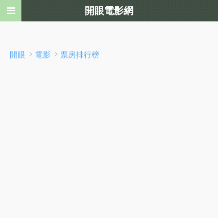
開眼電影網
﹥
﹥
開眼
電影
票房排行榜