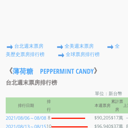
台北週末票房
全美週末票房
全
美歷史票房排行榜
全球票房排行榜
《
》
薄荷糖 PEPPERMINT CANDY
台北週末票房排行榜
單位：新台幣
排
累計票
排行日期
本週票房
上
行
房
8
$90,205
$17萬
2021/08/06～08/08
10
$96,940
$37萬
2021/08/13～08/15