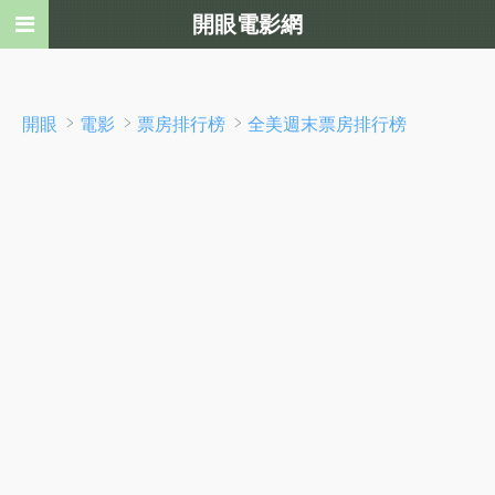
開眼電影網
﹥
﹥
﹥
開眼
電影
票房排行榜
全美週末票房排行榜