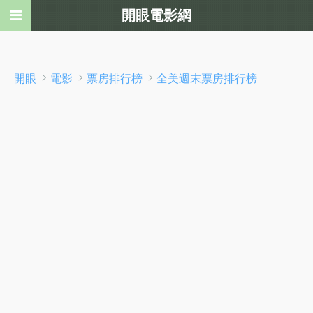
開眼電影網
﹥
﹥
﹥
開眼
電影
票房排行榜
全美週末票房排行榜