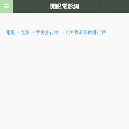
開眼電影網
﹥
﹥
﹥
開眼
電影
票房排行榜
全美週末票房排行榜