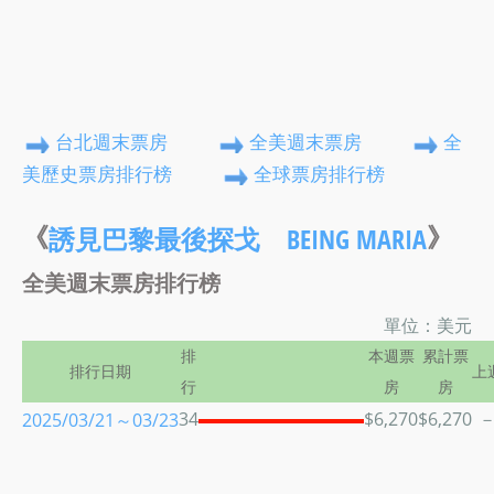
台北週末票房
全美週末票房
全
美歷史票房排行榜
全球票房排行榜
《
》
誘見巴黎最後探戈 BEING MARIA
全美週末票房排行榜
單位：美元
排
本週票
累計票
排行日期
上
行
房
房
34
$6,270
$6,270
2025/03/21～03/23