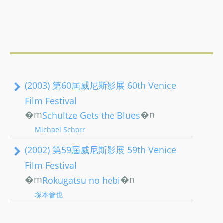
(2003) 第60屆威尼斯影展 60th Venice
Film Festival
�m
�n
Schultze Gets the Blues
Michael Schorr
(2002) 第59屆威尼斯影展 59th Venice
Film Festival
�m
�n
Rokugatsu no hebi
塚本晉也