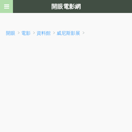
開眼電影網
﹥
﹥
﹥
﹥
開眼
電影
資料館
威尼斯影展