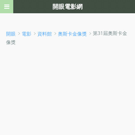
開眼電影網
﹥
﹥
﹥
﹥第31屆奧斯卡金
開眼
電影
資料館
奧斯卡金像獎
像獎