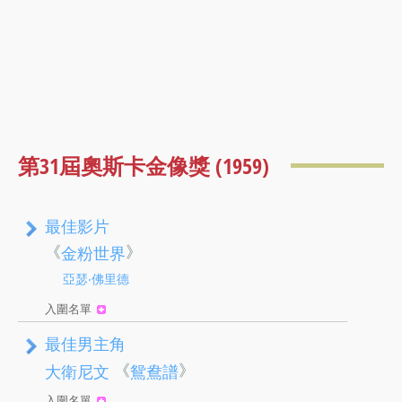
第31屆奧斯卡金像獎 (1959)
最佳影片
《
》
金粉世界
亞瑟‧佛里德
入圍名單
最佳男主角
《
》
大衛尼文
鴛鴦譜
入圍名單