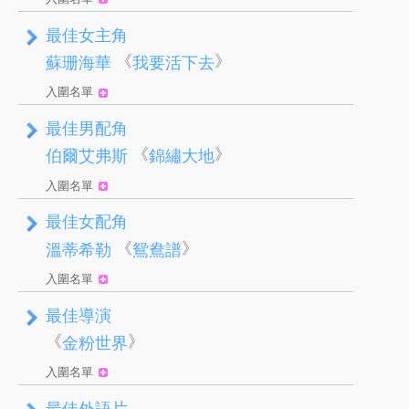
最佳女主角
《
》
蘇珊海華
我要活下去
入圍名單
最佳男配角
《
》
伯爾艾弗斯
錦繡大地
入圍名單
最佳女配角
《
》
溫蒂希勒
鴛鴦譜
入圍名單
最佳導演
《
》
金粉世界
入圍名單
最佳外語片