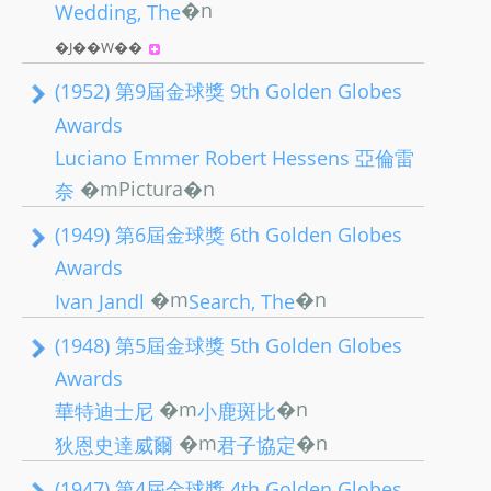
�n
Wedding, The
�J��W��
(1952) 第9屆金球獎 9th Golden Globes
Awards
Luciano Emmer
Robert Hessens
亞倫雷
�mPictura�n
奈
(1949) 第6屆金球獎 6th Golden Globes
Awards
�m
�n
Ivan Jandl
Search, The
(1948) 第5屆金球獎 5th Golden Globes
Awards
�m
�n
華特迪士尼
小鹿斑比
�m
�n
狄恩史達威爾
君子協定
(1947) 第4屆金球獎 4th Golden Globes