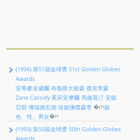
(1994) 第51屆金球獎 51st Golden Globes
Awards
安蒂麥道威爾
布魯斯大衛森
傑克李蒙
Zane Cassidy
茱莉安摩爾
馬修莫汀
安妮
�m
亞契
佛瑞德瓦德
珍妮佛傑森李
銀
�n
色、性、男女
(1993) 第50屆金球獎 50th Golden Globes
Awards