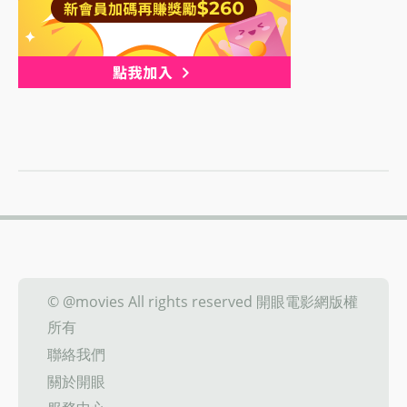
© @movies All rights reserved 開眼電影網版權
所有
聯絡我們
關於開眼