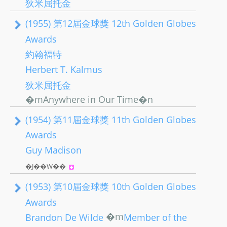
狄米屈托金
(1955) 第12屆金球獎 12th Golden Globes
Awards
約翰福特
Herbert T. Kalmus
狄米屈托金
�mAnywhere in Our Time�n
(1954) 第11屆金球獎 11th Golden Globes
Awards
Guy Madison
�J��W��
(1953) 第10屆金球獎 10th Golden Globes
Awards
�m
Brandon De Wilde
Member of the