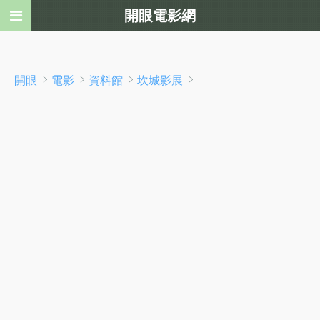
開眼電影網
﹥
﹥
﹥
﹥
開眼
電影
資料館
坎城影展