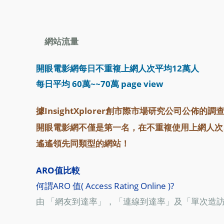
網站流量
開眼電影網每日不重複上網人次平均12萬人
每日平均 60萬~~70萬 page view
據InsightXplorer創市際市場研究公司公佈的
開眼電影網不僅是第一名，在不重複使用上網人次
遙遙領先同類型的網站！
ARO值比較
何謂ARO 值( Access Rating Online )?
由 「網友到達率」，「連線到達率」及「單次造訪