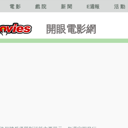
電 影
戲 院
新 聞
E週報
活 動
開眼電影網